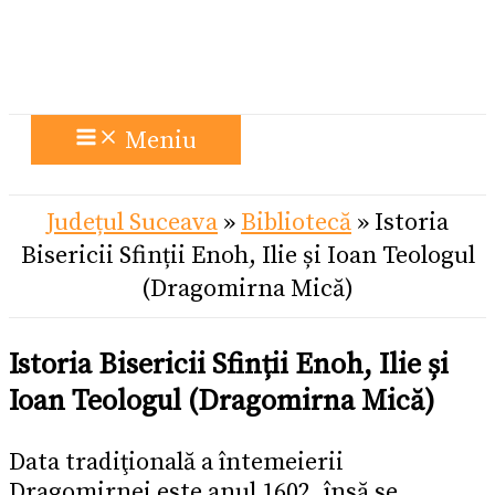
Meniu
Județul Suceava
»
Bibliotecă
»
Istoria
Bisericii Sfinții Enoh, Ilie și Ioan Teologul
(Dragomirna Mică)
Istoria Bisericii Sfinții Enoh, Ilie și
Ioan Teologul (Dragomirna Mică)
Data tradiţională a întemeierii
Dragomirnei este anul 1602, însă se