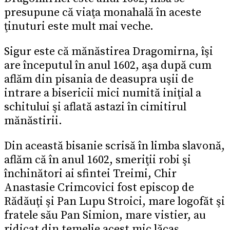
presupune că viaţa monahală în aceste
ţinuturi este mult mai veche.
Sigur este că mănăstirea Dragomirna, îşi
are începutul în anul 1602, aşa după cum
aflăm din pisania de deasupra uşii de
intrare a bisericii mici numită iniţial a
schitului şi aflată astazi în cimitirul
mănăstirii.
Din această bisanie scrisă în limba slavonă,
aflăm că în anul 1602, smeriţii robi şi
închinători ai sfintei Treimi, Chir
Anastasie Crimcovici fost episcop de
Rădăuţi şi Pan Lupu Stroici, mare logofăt şi
fratele său Pan Simion, mare vistier, au
ridicat din temelie acest mic lăcaş.