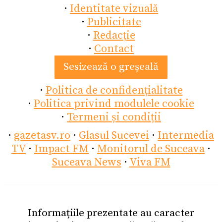
·
Identitate vizuală
·
Publicitate
·
Redacție
·
Contact
Sesizează o greșeală
·
Politica de confidențialitate
·
Politica privind modulele cookie
·
Termeni și condiții
·
gazetasv.ro
·
Glasul Sucevei
·
Intermedia
TV
·
Impact FM
·
Monitorul de Suceava
·
Suceava News
·
Viva FM
Informațiile prezentate au caracter