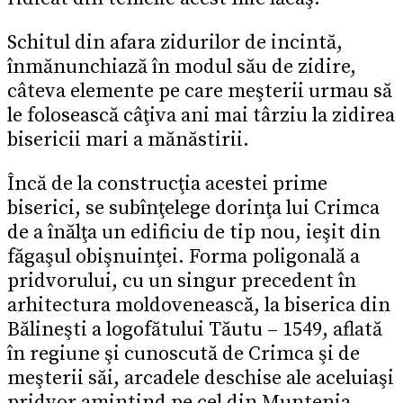
Schitul din afara zidurilor de incintă,
înmănunchiază în modul său de zidire,
câteva elemente pe care meşterii urmau să
le folosească câţiva ani mai târziu la zidirea
bisericii mari a mănăstirii.
Încă de la construcţia acestei prime
biserici, se subînţelege dorinţa lui Crimca
de a înălţa un edificiu de tip nou, ieşit din
făgaşul obişnuinţei. Forma poligonală a
pridvorului, cu un singur precedent în
arhitectura moldovenească, la biserica din
Bălineşti a logofătului Tăutu – 1549, aflată
în regiune şi cunoscută de Crimca şi de
meşterii săi, arcadele deschise ale aceluiaşi
pridvor amintind pe cel din Muntenia