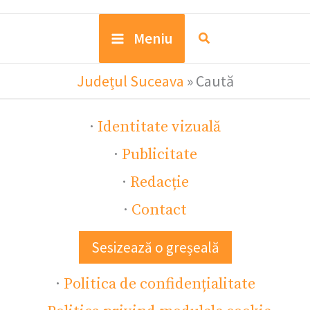
Meniu
Județul Suceava
»
Caută
·
Identitate vizuală
·
Publicitate
·
Redacție
·
Contact
Sesizează o greșeală
·
Politica de confidențialitate