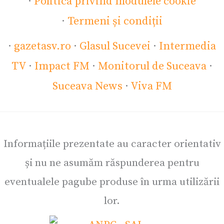
·
Politica privind modulele cookie
·
Termeni și condiții
·
gazetasv.ro
·
Glasul Sucevei
·
Intermedia
TV
·
Impact FM
·
Monitorul de Suceava
·
Suceava News
·
Viva FM
Informațiile prezentate au caracter orientativ
și nu ne asumăm răspunderea pentru
eventualele pagube produse în urma utilizării
lor.