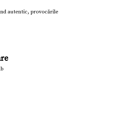
and autentic, provocările
are
ub