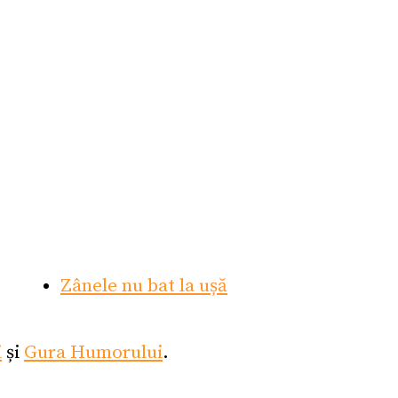
Zânele nu bat la ușă
i
și
Gura Humorului
.