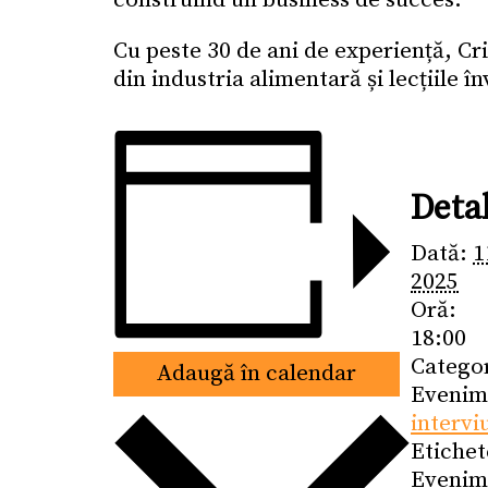
construind un business de succes.
Cu peste 30 de ani de experiență, Cr
din industria alimentară și lecțiile î
Detal
Dată:
1
2025
Oră:
18:00
Catego
Adaugă în calendar
Evenim
intervi
Etichet
Evenim