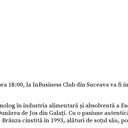
a 18:00, la InBusiness Club din Suceava va fi in
olog în industria alimentară și absolventă a Fac
Dunărea de Jos din Galați. Cu o pasiune autenti
rânza cinstită în 1993, alături de soțul său, po