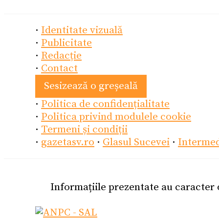
·
Identitate vizuală
·
Publicitate
·
Redacție
·
Contact
Sesizează o greșeală
·
Politica de confidențialitate
·
Politica privind modulele cookie
·
Termeni și condiții
·
gazetasv.ro
·
Glasul Sucevei
·
Interme
Informațiile prezentate au caracter