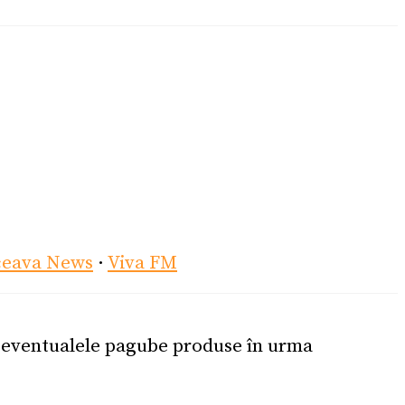
ceava News
·
Viva FM
u eventualele pagube produse în urma