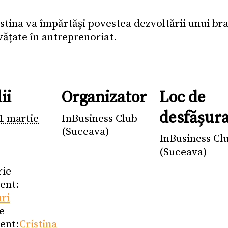
istina va împărtăși povestea dezvoltării unui br
nvățate în antreprenoriat.
ii
Organizator
Loc de
desfășur
1 martie
InBusiness Club
(Suceava)
InBusiness Cl
(Suceava)
rie
ent:
uri
e
ent:
Cristina