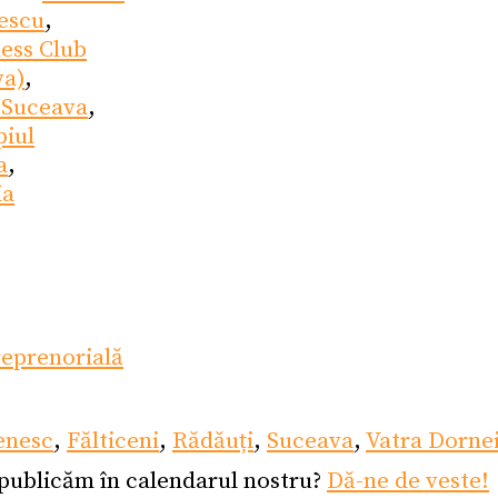
escu
,
ess Club
va)
,
 Suceava
,
piul
a
,
ia
eprenorială
enesc
,
Fălticeni
,
Rădăuți
,
Suceava
,
Vatra Dorne
 publicăm în calendarul nostru?
Dă-ne de veste!