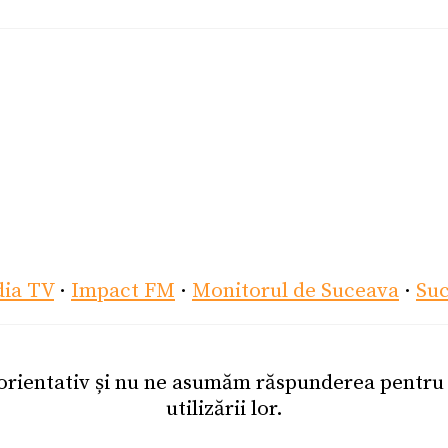
dia TV
·
Impact FM
·
Monitorul de Suceava
·
Su
 orientativ și nu ne asumăm răspunderea pentr
utilizării lor.