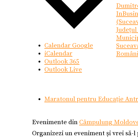
Dumitr
InBusin
(Sucea
Județul
Munici
Calendar Google
Suceav
iCalendar
Român
Outlook 365
Outlook Live
Maratonul pentru Educație Antr
Evenimente din
Câmpulung Moldov
Organizezi un eveniment și vrei să-l