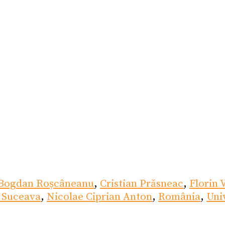
Bogdan Roșcâneanu
,
Cristian Prăsneac
,
Florin 
 Suceava
,
Nicolae Ciprian Anton
,
România
,
Uni