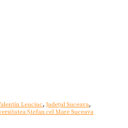
Valentin Leuciuc
,
Județul Suceava
,
versitatea Ștefan cel Mare Suceava