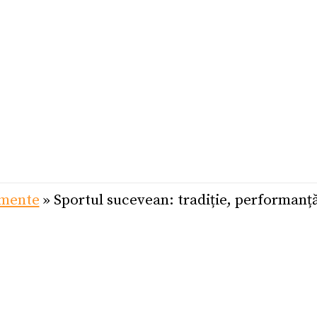
mente
»
Sportul sucevean: tradiție, performanță