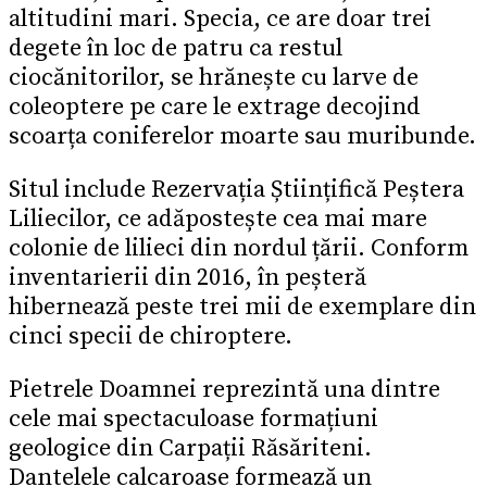
altitudini mari. Specia, ce are doar trei
degete în loc de patru ca restul
ciocănitorilor, se hrănește cu larve de
coleoptere pe care le extrage decojind
scoarța coniferelor moarte sau muribunde.
Situl include Rezervația Științifică Peștera
Liliecilor, ce adăpostește cea mai mare
colonie de lilieci din nordul țării. Conform
inventarierii din 2016, în peșteră
hibernează peste trei mii de exemplare din
cinci specii de chiroptere.
Pietrele Doamnei reprezintă una dintre
cele mai spectaculoase formațiuni
geologice din Carpații Răsăriteni.
Dantelele calcaroase formează un