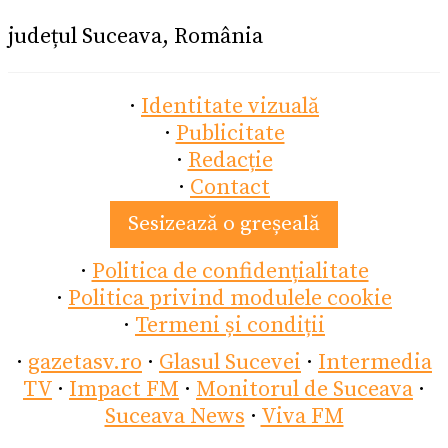
județul Suceava, România
·
Identitate vizuală
·
Publicitate
·
Redacție
·
Contact
Sesizează o greșeală
·
Politica de confidențialitate
·
Politica privind modulele cookie
·
Termeni și condiții
·
gazetasv.ro
·
Glasul Sucevei
·
Intermedia
TV
·
Impact FM
·
Monitorul de Suceava
·
Suceava News
·
Viva FM