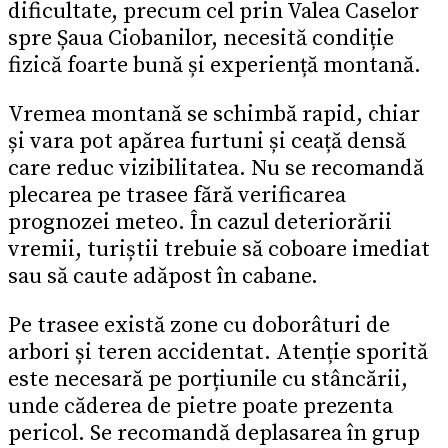
dificultate, precum cel prin Valea Caselor
spre Șaua Ciobanilor, necesită condiție
fizică foarte bună și experiență montană.
Vremea montană se schimbă rapid, chiar
și vara pot apărea furtuni și ceață densă
care reduc vizibilitatea. Nu se recomandă
plecarea pe trasee fără verificarea
prognozei meteo. În cazul deteriorării
vremii, turiștii trebuie să coboare imediat
sau să caute adăpost în cabane.
Pe trasee există zone cu doborâturi de
arbori și teren accidentat. Atenție sporită
este necesară pe porțiunile cu stâncării,
unde căderea de pietre poate prezenta
pericol. Se recomandă deplasarea în grup