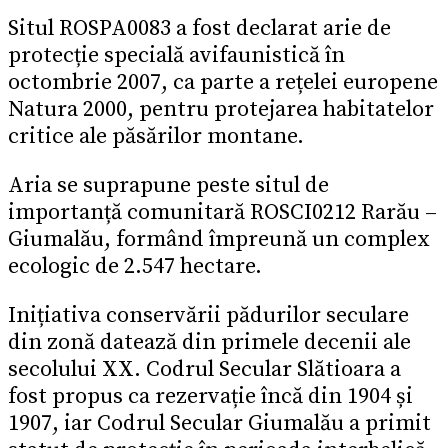
Situl ROSPA0083 a fost declarat arie de
protecție specială avifaunistică în
octombrie 2007, ca parte a rețelei europene
Natura 2000, pentru protejarea habitatelor
critice ale păsărilor montane.
Aria se suprapune peste situl de
importanță comunitară ROSCI0212 Rarău –
Giumalău, formând împreună un complex
ecologic de 2.547 hectare.
Inițiativa conservării pădurilor seculare
din zonă datează din primele decenii ale
secolului XX. Codrul Secular Slătioara a
fost propus ca rezervație încă din 1904 și
1907, iar Codrul Secular Giumalău a primit