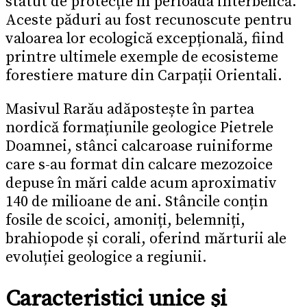
statut de protecție în perioada interbelică.
Aceste păduri au fost recunoscute pentru
valoarea lor ecologică excepțională, fiind
printre ultimele exemple de ecosisteme
forestiere mature din Carpații Orientali.
Masivul Rarău adăpostește în partea
nordică formațiunile geologice Pietrele
Doamnei, stânci calcaroase ruiniforme
care s-au format din calcare mezozoice
depuse în mări calde acum aproximativ
140 de milioane de ani. Stâncile conțin
fosile de scoici, amoniți, belemniți,
brahiopode și corali, oferind mărturii ale
evoluției geologice a regiunii.
Caracteristici unice și