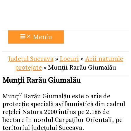
Meniu
Județul Suceava
»
Locuri
»
Arii naturale
protejate
»
Munții Rarău Giumalău
Munții Rarău Giumalău
Munții Rarău Giumalău este o arie de
protecție specială avifaunistică din cadrul
rețelei Natura 2000 întins pe 2.186 de
hectare în nordul Carpaților Orientali, pe
teritoriul județului Suceava.