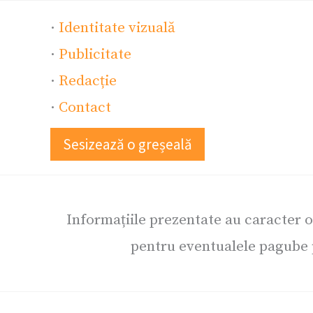
·
Identitate vizuală
·
Publicitate
·
Redacție
·
Contact
Sesizează o greșeală
Informațiile prezentate au caracter 
pentru eventualele pagube p