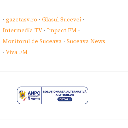
·
gazetasv.ro
·
Glasul Sucevei
·
Intermedia TV
·
Impact FM
·
Monitorul de Suceava
·
Suceava News
·
Viva FM