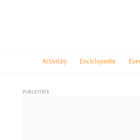
Skip
to
content
Activități
Enciclopedie
Eve
PUBLICITATE