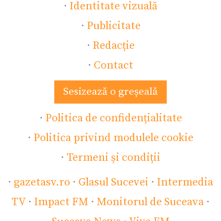
·
Identitate vizuală
·
Publicitate
·
Redacție
·
Contact
Sesizează o greșeală
·
Politica de confidențialitate
·
Politica privind modulele cookie
·
Termeni și condiții
·
gazetasv.ro
·
Glasul Sucevei
·
Intermedia
TV
·
Impact FM
·
Monitorul de Suceava
·