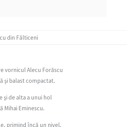
cu din Fălticeni
care vornicul Alecu Forăscu
ră şi balast compactat.
 şi de alta a unui hol
adă Mihai Eminescu.
le, primind încă un nivel.