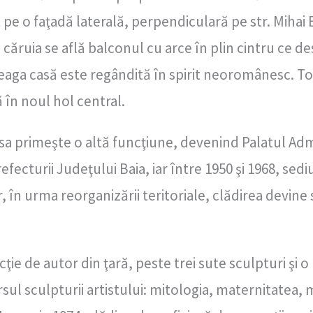
at pe o faţadă laterală, perpendiculară pe str. Miha
ăruia se află balconul cu arce în plin cintru ce d
reaga casă este regândită în spirit neoromânesc. To
în noul hol central.
a primeşte o altă funcţiune, devenind Palatul Admi
fecturii Judeţului Baia, iar între 1950 şi 1968, sedi
, în urma reorganizării teritoriale, clădirea devine s
ie de autor din ţară, peste trei sute sculpturi şi 
rsul sculpturii artistului: mitologia, maternitatea