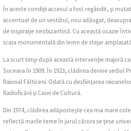
În aceste condiţii accesul a fost regândit, şi mut
accentuat de un vestibul, nou adăugat, deasupra c
de inspiraţie neobizantină. Cu această ocazie înt
scara monumentală din lemn de stejar amplasată 
La scurt timp după această intervenţie majoră cas
Suceava în 1909. În 1923, clădirea devine sediul Pre
Raional Fălticeni. Odată cu desfiinţarea raioanelor
Radioficării şi Casei de Cultură.
Din 1974, clădirea adăposteşte cea mai mare colecţ
reflectă marile teme în jurul cărora se ţese unive