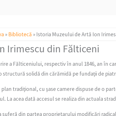
va
»
Bibliotecă
»
Istoria Muzeului de Artă Ion Irimes
n Irimescu din Fălticeni
rire a Fălticeniului, respectiv în anul 1846, an în 
 o structură solidă din cărămidă pe fundaţii de piat
 plan tradiţional, cu şase camere dispuse de o parte
sul. La acea dată accesul se realiza din actuala str
sa suferă din partea proprietarului modificări radica