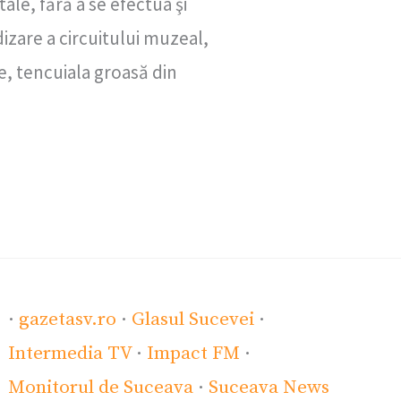
ale, fără a se efectua şi
izare a circuitului muzeal,
te, tencuiala groasă din
·
gazetasv.ro
·
Glasul Sucevei
·
Intermedia TV
·
Impact FM
·
Monitorul de Suceava
·
Suceava News