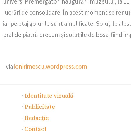
univers. Premergător inaugurării muzeului, la 11 Ia
lucrări de consolidare. În acest moment se renuţnă
iar pe etaj golurile sunt amplificate. Soluţiile ale
praf de piatră precum şi soluţiile de bosaj fiind i
via
ionirimescu.wordpress.com
·
Identitate vizuală
·
Publicitate
·
Redacție
·
Contact