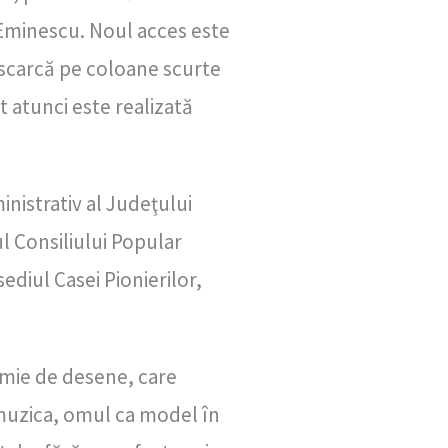
i Eminescu. Noul acces este
escarcă pe coloane scurte
t atunci este realizată
nistrativ al Judeţului
ul Consiliului Popular
ediul Casei Pionierilor,
o mie de desene, care
, muzica, omul ca model în