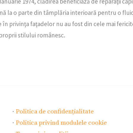
nuarie 1974, clădirea beneficiază de reparaţii capit
 la o parte din tâmplăria interioară pentru o fluid
se în privinţa faţadelor nu au fost din cele mai ferici
mproprii stilului românesc.
·
Politica de confidențialitate
·
Politica privind modulele cookie