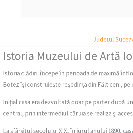
Județul Sucea
Istoria Muzeului de Artă Io
Istoria clădirii începe în perioada de maximă înflo
Botez îşi construieşte reşedinţa din Fălticeni, pe
Iniţial casa era dezvoltată doar pe parter după un
central, prin intermediul căruia se realiza şi acce
La sfârşitul secolului XIX, în jurul anului 1890, ca