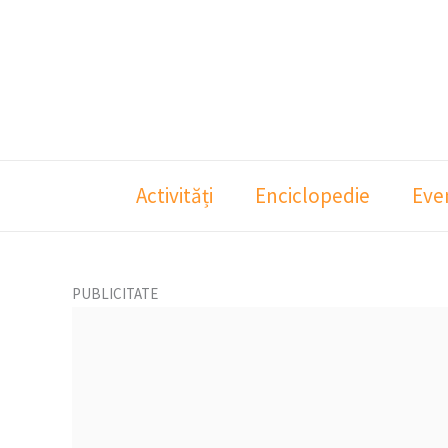
Skip
to
content
Activități
Enciclopedie
Eve
PUBLICITATE