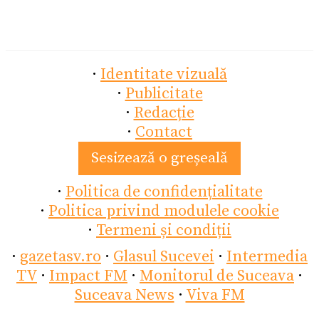
·
Identitate vizuală
·
Publicitate
·
Redacție
·
Contact
Sesizează o greșeală
·
Politica de confidențialitate
·
Politica privind modulele cookie
·
Termeni și condiții
·
gazetasv.ro
·
Glasul Sucevei
·
Intermedia
TV
·
Impact FM
·
Monitorul de Suceava
·
Suceava News
·
Viva FM