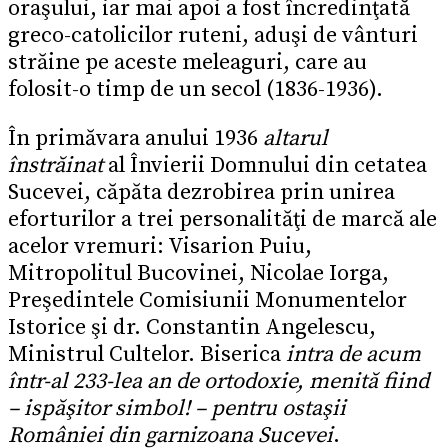
oraşului, iar mai apoi a fost încredinţată
greco-catolicilor ruteni, aduşi de vânturi
străine pe aceste meleaguri, care au
folosit-o timp de un secol (1836-1936).
În primăvara anului 1936
altarul
înstrăinat
al Învierii Domnului din cetatea
Sucevei, căpăta dezrobirea prin unirea
eforturilor a trei personalităţi de marcă ale
acelor vremuri: Visarion Puiu,
Mitropolitul Bucovinei, Nicolae Iorga,
Preşedintele Comisiunii Monumentelor
Istorice şi dr. Constantin Angelescu,
Ministrul Cultelor. Biserica
intra de acum
într-al 233-lea an de ortodoxie, menită fiind
– ispăşitor simbol! – pentru ostaşii
României din garnizoana Sucevei
.