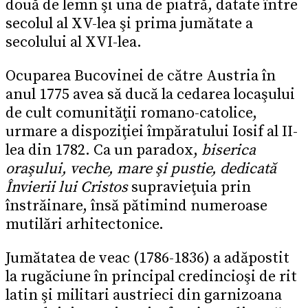
două de lemn şi una de piatră, datate între
secolul al XV-lea şi prima jumătate a
secolului al XVI-lea.
Ocuparea Bucovinei de către Austria în
anul 1775 avea să ducă la cedarea locaşului
de cult comunităţii romano-catolice,
urmare a dispoziţiei împăratului Iosif al II-
lea din 1782. Ca un paradox,
biserica
oraşului, veche, mare şi pustie, dedicată
Învierii lui Cristos
supravieţuia prin
înstrăinare, însă pătimind numeroase
mutilări arhitectonice.
Jumătatea de veac (1786-1836) a adăpostit
la rugăciune în principal credincioşi de rit
latin şi militari austrieci din garnizoana