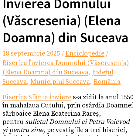
Învierea Domnului
(Văscresenia) (Elena
Doamna) din Suceava
18 septembrie 2025
/
Enciclopedie
/
Biserica Învierea Domnului (Văscresenia)
(Elena Doamna) din Suceava
,
Județul
Suceava
,
Municipiul Suceava
,
România
Biserica Sfânta Înviere
s-a zidit la anul 1550
în mahalaua Cutului, prin osârdia Doamnei
sârboaice Elena Ecaterina Rareş,
pentru
sufletul Domnului ei Petru Voievod
şi pentru sine
, pe vestigiile a trei biserici,