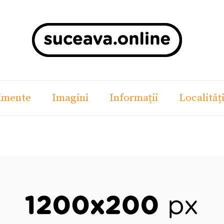
imente
Imagini
Informații
Localităț