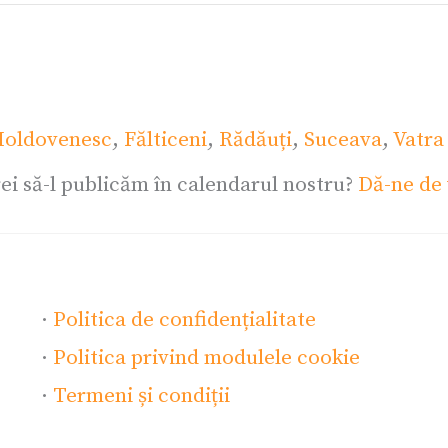
oldovenesc
,
Fălticeni
,
Rădăuți
,
Suceava
,
Vatra
ei să-l publicăm în calendarul nostru?
Dă-ne de 
·
Politica de confidențialitate
·
Politica privind modulele cookie
·
Termeni și condiții