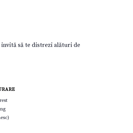
vită să te distrezi alături de
URARE
rest
ung
esc)