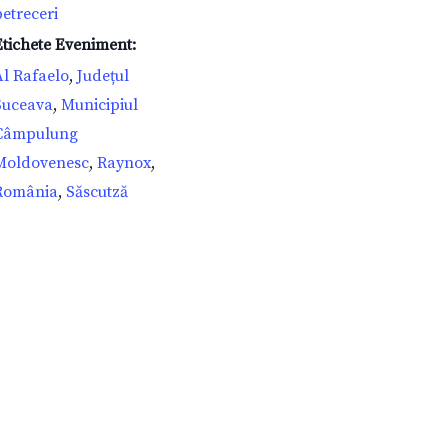
petreceri
Etichete Eveniment:
Al Rafaelo
,
Județul
Suceava
,
Municipiul
Câmpulung
Moldovenesc
,
Raynox
,
România
,
Săscutză