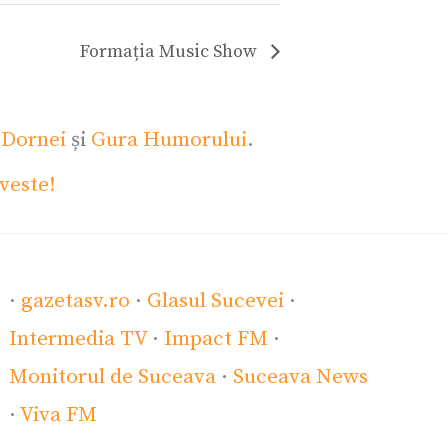
Formația Music Show
 Dornei
și
Gura Humorului
.
veste!
·
gazetasv.ro
·
Glasul Sucevei
·
Intermedia TV
·
Impact FM
·
Monitorul de Suceava
·
Suceava News
·
Viva FM