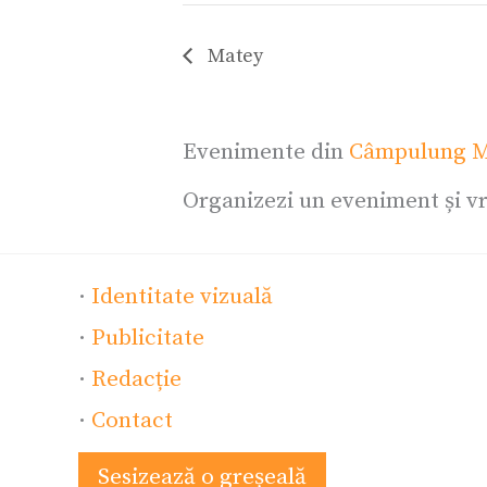
Matey
Evenimente din
Câmpulung M
Organizezi un eveniment și vr
·
Identitate vizuală
·
Publicitate
·
Redacție
·
Contact
Sesizează o greșeală