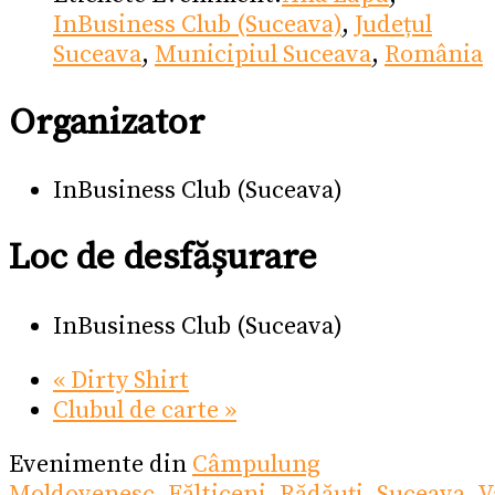
InBusiness Club (Suceava)
,
Județul
Suceava
,
Municipiul Suceava
,
România
Organizator
InBusiness Club (Suceava)
Loc de desfășurare
InBusiness Club (Suceava)
«
Dirty Shirt
Clubul de carte
»
Evenimente din
Câmpulung
Moldovenesc
,
Fălticeni
,
Rădăuți
,
Suceava
,
V