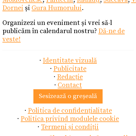
Dornei
și
Gura Humorului
.
Organizezi un eveniment și vrei să-l
publicăm în calendarul nostru?
Dă-ne de
veste!
·
Identitate vizuală
·
Publicitate
·
Redacție
·
Contact
Sesizează o greșeală
·
Politica de confidențialitate
·
Politica privind modulele cookie
·
Termeni și condiții