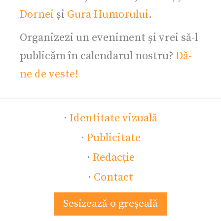
Dornei
și
Gura Humorului
.
Organizezi un eveniment și vrei să-l
publicăm în calendarul nostru?
Dă-
ne de veste!
·
Identitate vizuală
·
Publicitate
·
Redacție
·
Contact
Sesizează o greșeală