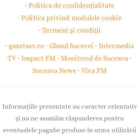
·
Politica de confidențialitate
·
Politica privind modulele cookie
·
Termeni și condiții
·
gazetasv.ro
·
Glasul Sucevei
·
Intermedia
TV
·
Impact FM
·
Monitorul de Suceava
·
Suceava News
·
Viva FM
Informațiile prezentate au caracter orientativ
și nu ne asumăm răspunderea pentru
eventualele pagube produse în urma utilizării