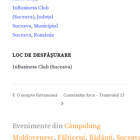
InBusiness Club
(Suceava)
,
Județul
Suceava
,
Municipiul
Suceava
,
România
LOC DE DESFĂȘURARE
InBusiness Club (Suceava)
O noapte furtunoasă
Constantin Arcu – Tramvaiul 13
Evenimente din
Câmpulung
Moldovenesc
,
Fălticeni
,
Rădăuți
,
Suceav