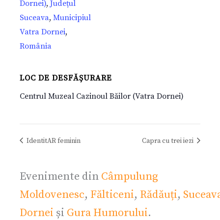
Dornei)
,
Județul
Suceava
,
Municipiul
Vatra Dornei
,
România
LOC DE DESFĂȘURARE
Centrul Muzeal Cazinoul Băilor (Vatra Dornei)
IdentitAR feminin
Capra cu trei iezi
Evenimente din
Câmpulung
Moldovenesc
,
Fălticeni
,
Rădăuți
,
Suceav
Dornei
și
Gura Humorului
.