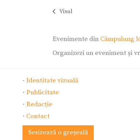
Visul
Evenimente din
Câmpulung M
Organizezi un eveniment și vr
·
Identitate vizuală
·
Publicitate
·
Redacție
·
Contact
Sesizează o greșeală