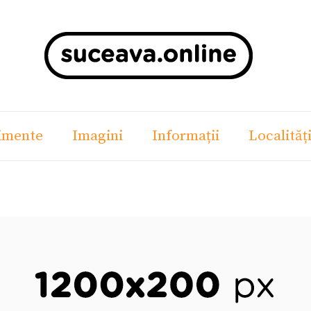
imente
Imagini
Informații
Localităț