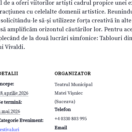
l de a oferi viitorilor artiști cadrul propice unei 
racțiunea cu celelalte domenii artistice. Reunindu
olicitându-le să-și utilizeze forța creativă în alt
să amplificăm orizontul căutărilor lor. Pentru ac
lecând de la două lucrări simfonice: Tablouri di
i Vivaldi.
DETALII
ORGANIZATOR
Începe:
Teatrul Municipal
8 aprilie 2026
Matei Vișniec
(Suceava)
Se termină:
Telefon
3 mai 2026
+4 0330 803 995
Categorie Eveniment:
Email
estivaluri