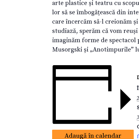
arte plastice și teatru cu scopu
lor să se îmbogățească din inte
care încercăm să-l creionăm și s
studiază, sperăm că vom reuși 
imaginăm forme de spectacol p
Musorgski și „Anotimpurile” lu
2
Adaugă în calendar
f