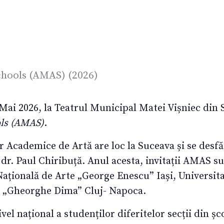
 Mai 2026, la Teatrul Municipal Matei Vișniec din 
ols (AMAS)
.
lor Academice de Artă are loc la Suceava și se de
 dr. Paul Chiribuță. Anul acesta, invitații AMAS s
Națională de Arte „George Enescu” Iași, Universit
 „Gheorghe Dima” Cluj- Napoca.
el național a studenților diferitelor secții din șc