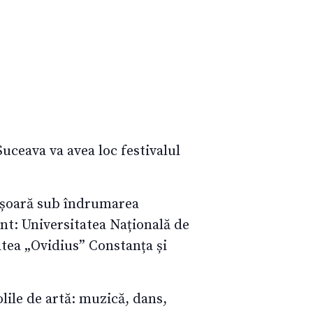
Suceava va avea loc festivalul
sfășoară sub îndrumarea
unt: Universitatea Națională de
atea „Ovidius” Constanța și
olile de artă: muzică, dans,