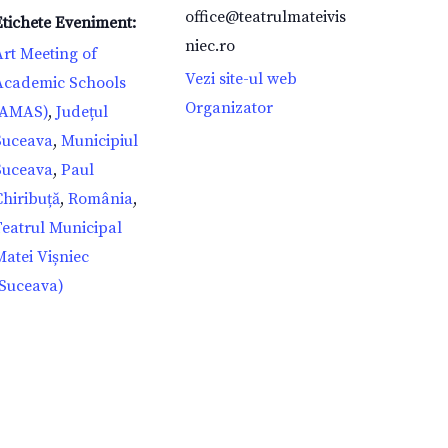
office@teatrulmateivis
Etichete Eveniment:
niec.ro
Art Meeting of
Vezi site-ul web
Academic Schools
Organizator
(AMAS)
,
Județul
Suceava
,
Municipiul
Suceava
,
Paul
Chiribuță
,
România
,
Teatrul Municipal
Matei Vișniec
(Suceava)