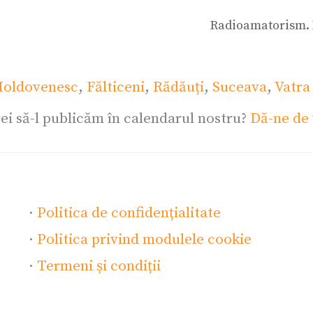
Radioamatorism. 
oldovenesc
,
Fălticeni
,
Rădăuți
,
Suceava
,
Vatra
ei să-l publicăm în calendarul nostru?
Dă-ne de 
·
Politica de confidențialitate
·
Politica privind modulele cookie
·
Termeni și condiții