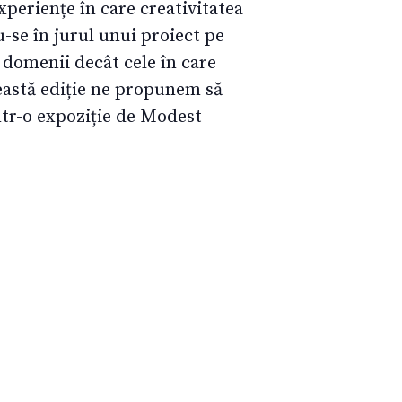
experiențe în care creativitatea
-se în jurul unui proiect pe
e domenii decât cele în care
eastă ediție ne propunem să
ntr-o expoziție de Modest