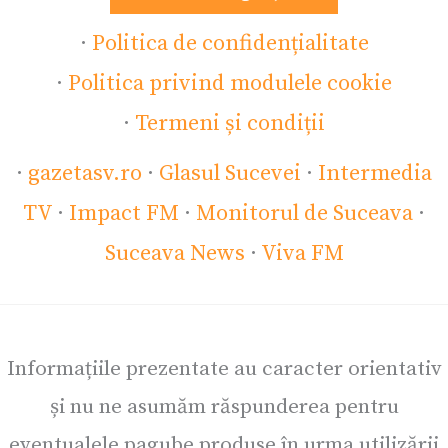
·
Politica de confidențialitate
·
Politica privind modulele cookie
·
Termeni și condiții
·
gazetasv.ro
·
Glasul Sucevei
·
Intermedia
TV
·
Impact FM
·
Monitorul de Suceava
·
Suceava News
·
Viva FM
Informațiile prezentate au caracter orientativ
și nu ne asumăm răspunderea pentru
eventualele pagube produse în urma utilizării