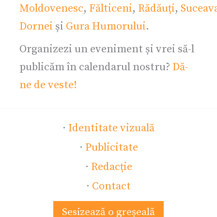
Moldovenesc
,
Fălticeni
,
Rădăuți
,
Suceav
Dornei
și
Gura Humorului
.
Organizezi un eveniment și vrei să-l
publicăm în calendarul nostru?
Dă-
ne de veste!
·
Identitate vizuală
·
Publicitate
·
Redacție
·
Contact
Sesizează o greșeală