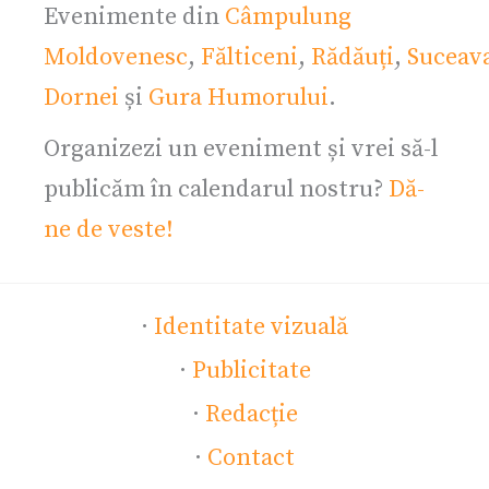
Evenimente din
Câmpulung
Moldovenesc
,
Fălticeni
,
Rădăuți
,
Suceav
Dornei
și
Gura Humorului
.
Organizezi un eveniment și vrei să-l
publicăm în calendarul nostru?
Dă-
ne de veste!
·
Identitate vizuală
·
Publicitate
·
Redacție
·
Contact