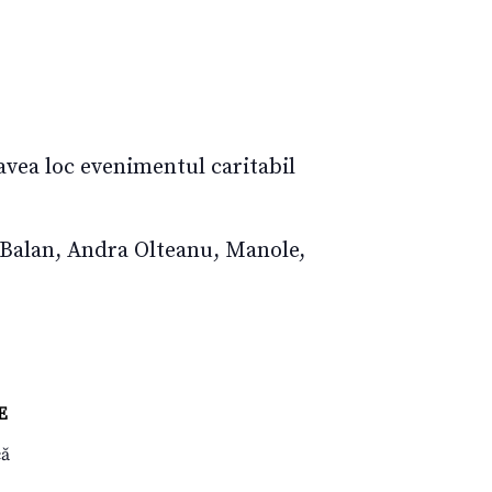
avea loc evenimentul caritabil
l Balan, Andra Olteanu, Manole,
E
că