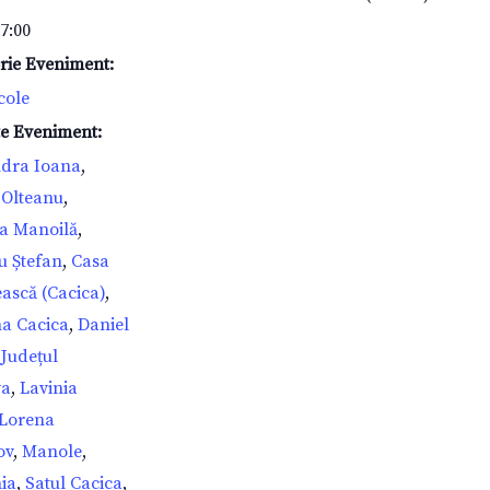
17:00
rie Eveniment:
cole
te Eveniment:
dra Ioana
,
Olteanu
,
a Manoilă
,
u Ștefan
,
Casa
scă (Cacica)
,
a Cacica
,
Daniel
,
Județul
va
,
Lavinia
Lorena
ov
,
Manole
,
ia
,
Satul Cacica
,