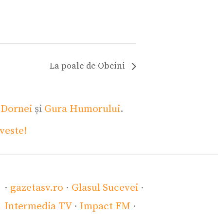
La poale de Obcini
 Dornei
și
Gura Humorului
.
veste!
·
gazetasv.ro
·
Glasul Sucevei
·
Intermedia TV
·
Impact FM
·