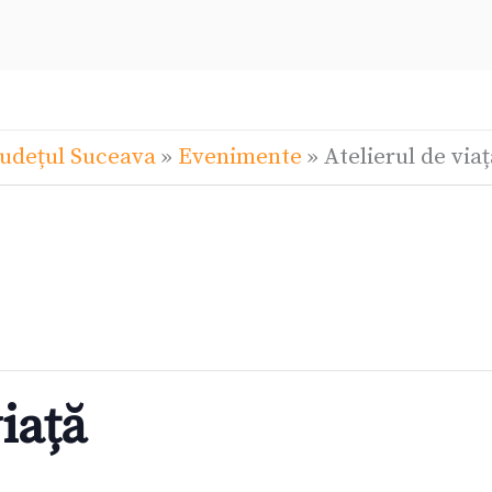
Județul Suceava
»
Evenimente
»
Atelierul de viaț
iață