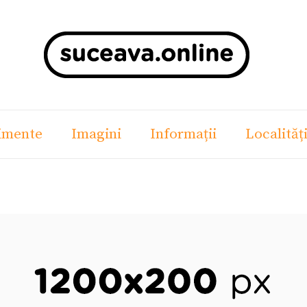
imente
Imagini
Informații
Localităț