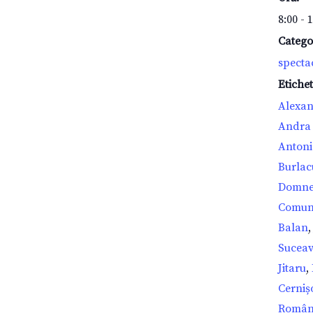
8:00 - 
Catego
specta
Etiche
Alexan
Andra 
Antoni
Burlac
Domnea
Comun
Balan
Sucea
Jitaru
,
Cerniș
Român