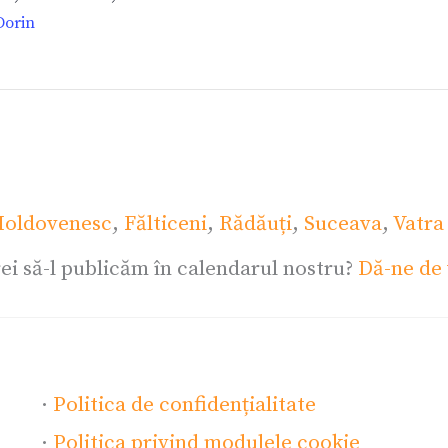
Dorin
oldovenesc
,
Fălticeni
,
Rădăuți
,
Suceava
,
Vatra
ei să-l publicăm în calendarul nostru?
Dă-ne de 
·
Politica de confidențialitate
·
Politica privind modulele cookie