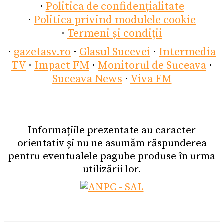
·
Politica de confidențialitate
·
Politica privind modulele cookie
·
Termeni și condiții
·
gazetasv.ro
·
Glasul Sucevei
·
Intermedia
TV
·
Impact FM
·
Monitorul de Suceava
·
Suceava News
·
Viva FM
Informațiile prezentate au caracter
orientativ și nu ne asumăm răspunderea
pentru eventualele pagube produse în urma
utilizării lor.