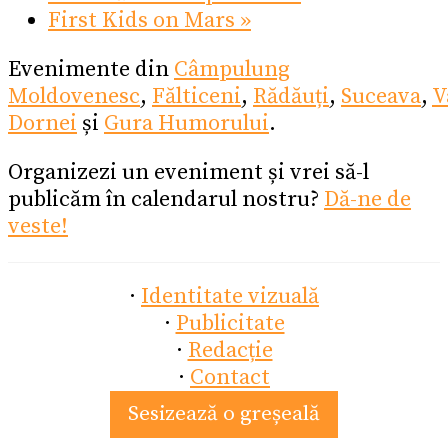
First Kids on Mars
»
Evenimente din
Câmpulung
Moldovenesc
,
Fălticeni
,
Rădăuți
,
Suceava
,
V
Dornei
și
Gura Humorului
.
Organizezi un eveniment și vrei să-l
publicăm în calendarul nostru?
Dă-ne de
veste!
·
Identitate vizuală
·
Publicitate
·
Redacție
·
Contact
Sesizează o greșeală