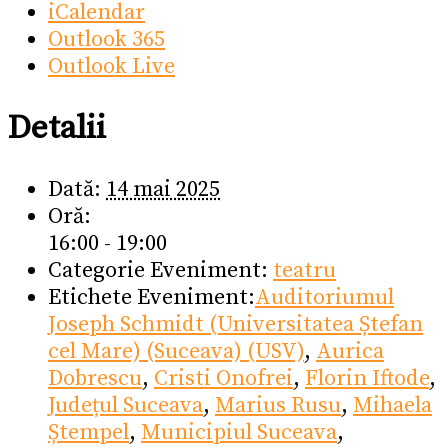
iCalendar
Outlook 365
Outlook Live
Detalii
Dată:
14 mai 2025
Oră:
16:00 - 19:00
Categorie Eveniment:
teatru
Etichete Eveniment:
Auditoriumul
Joseph Schmidt (Universitatea Ștefan
cel Mare) (Suceava) (USV)
,
Aurica
Dobrescu
,
Cristi Onofrei
,
Florin Iftode
,
Județul Suceava
,
Marius Rusu
,
Mihaela
Ștempel
,
Municipiul Suceava
,