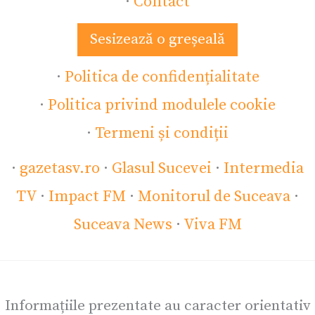
·
Contact
Sesizează o greșeală
·
Politica de confidențialitate
·
Politica privind modulele cookie
·
Termeni și condiții
·
gazetasv.ro
·
Glasul Sucevei
·
Intermedia
TV
·
Impact FM
·
Monitorul de Suceava
·
Suceava News
·
Viva FM
Informațiile prezentate au caracter orientativ