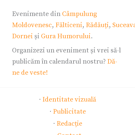
Evenimente din
Câmpulung
Moldovenesc
,
Fălticeni
,
Rădăuți
,
Suceav
Dornei
și
Gura Humorului
.
Organizezi un eveniment și vrei să-l
publicăm în calendarul nostru?
Dă-
ne de veste!
·
Identitate vizuală
·
Publicitate
·
Redacție