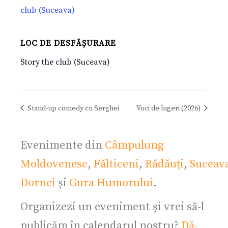
club (Suceava)
LOC DE DESFĂȘURARE
Story the club (Suceava)
Stand-up comedy cu Serghei
Voci de îngeri (2026)
Evenimente din
Câmpulung
Moldovenesc
,
Fălticeni
,
Rădăuți
,
Suceav
Dornei
și
Gura Humorului
.
Organizezi un eveniment și vrei să-l
publicăm în calendarul nostru?
Dă-