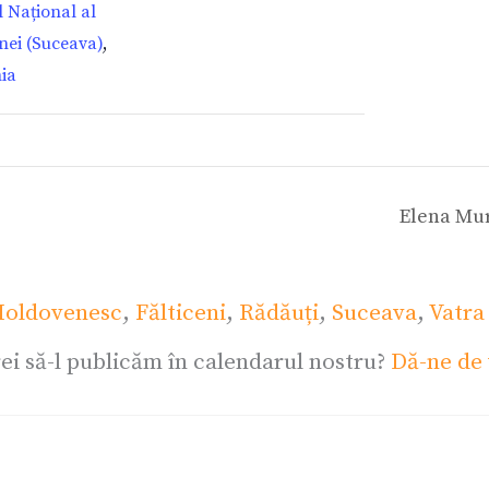
 Național al
nei (Suceava)
,
ia
Elena Mur
oldovenesc
,
Fălticeni
,
Rădăuți
,
Suceava
,
Vatra
ei să-l publicăm în calendarul nostru?
Dă-ne de 