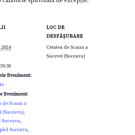
călătorie spirituală de excepție.
II
LOC DE
DESFĂȘURARE
e 2024
Cetatea de Scaun a
Sucevei (Suceava)
 20:30
rie Eveniment:
te
te Eveniment:
a de Scaun a
i (Suceava)
,
l Suceava
,
piul Suceava
,