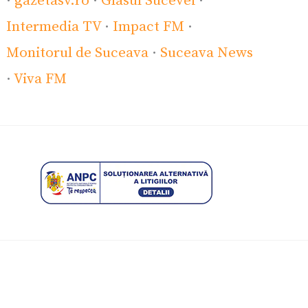
·
gazetasv.ro
·
Glasul Sucevei
·
Intermedia TV
·
Impact FM
·
Monitorul de Suceava
·
Suceava News
·
Viva FM