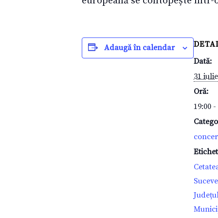
europeană se contopește într-o 
DETAL
Adaugă în calendar
Dată:
31 iuli
Oră:
19:00 -
Catego
concer
Etiche
Cetate
Suceve
Județu
Munici