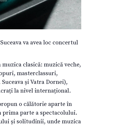
 Suceava va avea loc concertul
n muzica clasică: muzică veche,
opuri, masterclassuri,
, Suceava și Vatra Dornei),
rați la nivel internațional.
propun o călătorie aparte în
n prima parte a spectacolului.
ului și solitudinii, unde muzica