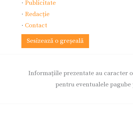
·
Publicitate
·
Redacție
·
Contact
Sesizează o greșeală
Informațiile prezentate au caracter 
pentru eventualele pagube p