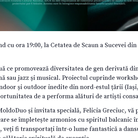
nd cu ora 19:00, la Cetatea de Scaun a Sucevei din
nouă ce promovează diversitatea de gen derivată di
 sau jazz și musical. Proiectul cuprinde worksh
indoor și outdoor inedite din nord-estul țării (Iași
ortunitatea de a performa alături de artiști consac
oldoDuo și invitata specială, Felicia Greciuc, vă 
care se împletește armonios cu spiritul balcanic î
 veți fi transportați într-o lume fantastică a dans