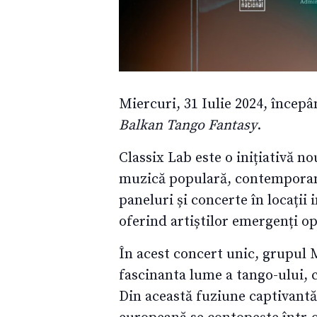
Miercuri, 31 Iulie 2024, începâ
Balkan Tango Fantasy
.
Classix Lab este o inițiativă 
muzică populară, contemporană
paneluri și concerte în locații 
oferind artiștilor emergenți op
În acest concert unic, grupul M
fascinanta lume a tango-ului, 
Din această fuziune captivantă,