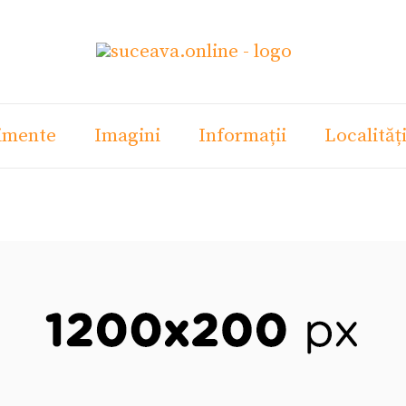
imente
Imagini
Informații
Localităț