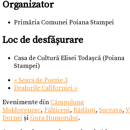
Organizator
Primăria Comunei Poiana Stampei
Loc de desfășurare
Casa de Cultură Elisei Todașcă (Poiana
Stampei)
«
Seara de Poezie 3
Dealurile Californiei
»
Evenimente din
Câmpulung
Moldovenesc
,
Fălticeni
,
Rădăuți
,
Suceava
,
V
Dornei
și
Gura Humorului
.