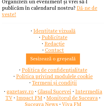
Organizezi un eveniment și vrei să-l
publicăm în calendarul nostru?
Dă-ne de
veste!
·
Identitate vizuală
·
Publicitate
·
Redacție
·
Contact
Sesizează o greșeală
·
Politica de confidențialitate
·
Politica privind modulele cookie
·
Termeni și condiții
·
gazetasv.ro
·
Glasul Sucevei
·
Intermedia
TV
·
Impact FM
·
Monitorul de Suceava
·
Suceava News
·
Viva FM