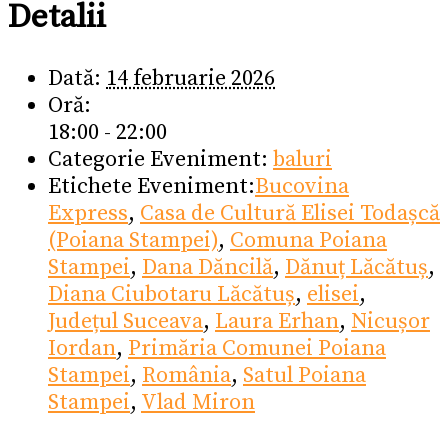
Detalii
Dată:
14 februarie 2026
Oră:
18:00 - 22:00
Categorie Eveniment:
baluri
Etichete Eveniment:
Bucovina
Express
,
Casa de Cultură Elisei Todașcă
(Poiana Stampei)
,
Comuna Poiana
Stampei
,
Dana Dăncilă
,
Dănuț Lăcătuș
,
Diana Ciubotaru Lăcătuș
,
elisei
,
Județul Suceava
,
Laura Erhan
,
Nicușor
Iordan
,
Primăria Comunei Poiana
Stampei
,
România
,
Satul Poiana
Stampei
,
Vlad Miron