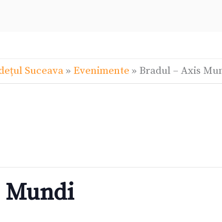
dețul Suceava
»
Evenimente
»
Bradul – Axis Mu
s Mundi