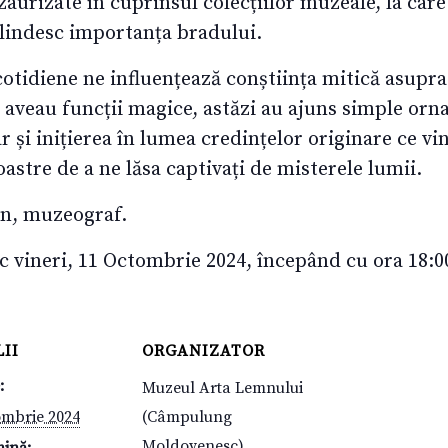
aurizate în cuprinsul colecțiilor muzeale, la care
glindesc importanța bradului.
i cotidiene ne influențează conștiința mitică asupr
t aveau funcții magice, astăzi au ajuns simple orn
r și inițierea în lumea credințelor originare ce v
oastre de a ne lăsa captivați de misterele lumii.
an, muzeograf.
oc vineri, 11 Octombrie 2024, începând cu ora 18:0
II
ORGANIZATOR
:
Muzeul Arta Lemnului
ombrie 2024
(Câmpulung
Moldovenesc)