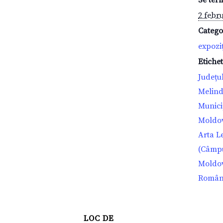
Se ter
2 febr
Catego
expoziț
Etiche
Județu
Melind
Munici
Moldo
Arta L
(Câmp
Moldo
Român
LOC DE