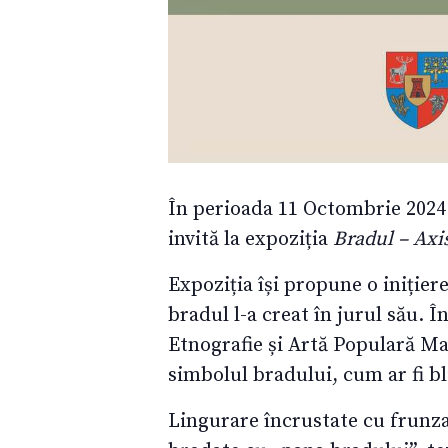
În perioada 11 Octombrie 202
invită la expoziția
Bradul – Ax
Expoziția își propune o inițier
bradul l-a creat în jurul său.
Etnografie și Artă Populară M
simbolul bradului, cum ar fi bl
Lingurare încrustate cu frunza 