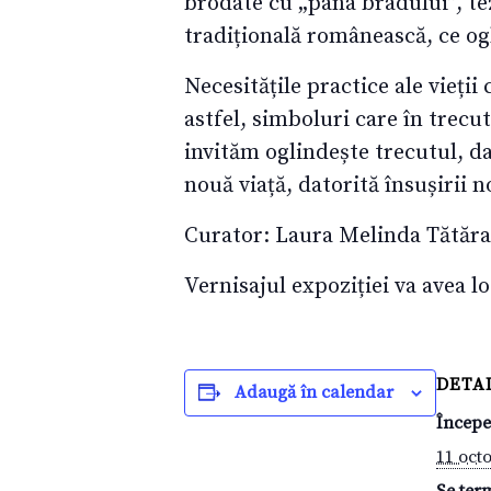
brodate cu „pana bradului”, tez
tradițională românească, ce o
Necesitățile practice ale vieți
astfel, simboluri care în trecu
invităm oglindește trecutul, da
nouă viață, datorită însușirii n
Curator: Laura Melinda Tătăr
Vernisajul expoziției va avea l
DETAL
Adaugă în calendar
Începe
11 oct