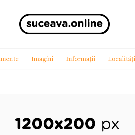
imente
Imagini
Informații
Localităț