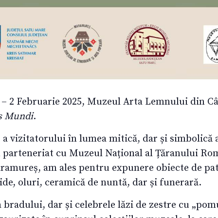
4 – 2 Februarie 2025, Muzeul Arta Lemnului din 
is Mundi
.
e a vizitatorului în lumea mitică, dar și simbolică
 În parteneriat cu Muzeul Național al Țăranului R
aramureș, am ales pentru expunere obiecte de p
ide, oluri, ceramică de nuntă, dar și funerară.
bradului, dar și celebrele lăzi de zestre cu „pomu