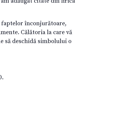
 am adăugat citate din lirica
a faptelor înconjurătoare,
amente. Călătoria la care vă
ine să deschidă simbolului o
0.