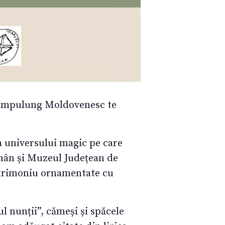
Câmpulung Moldovenesc te
 a universului magic pe care
omân și Muzeul Județean de
atrimoniu ornamentate cu
l nunții”, cămeși și spăcele