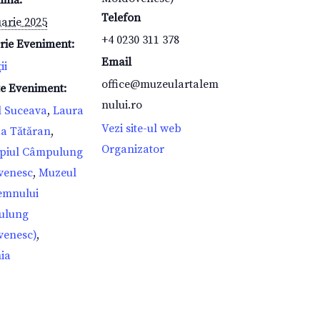
mină:
Telefon
uarie 2025
+4 0230 311 378
rie Eveniment:
Email
ii
office@muzeulartalem
te Eveniment:
nului.ro
l Suceava
,
Laura
Vezi site-ul web
a Tătăran
,
Organizator
piul Câmpulung
venesc
,
Muzeul
emnului
ulung
venesc)
,
ia