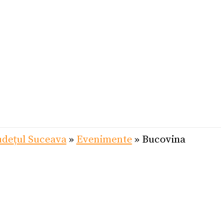
udețul Suceava
»
Evenimente
»
Bucovina