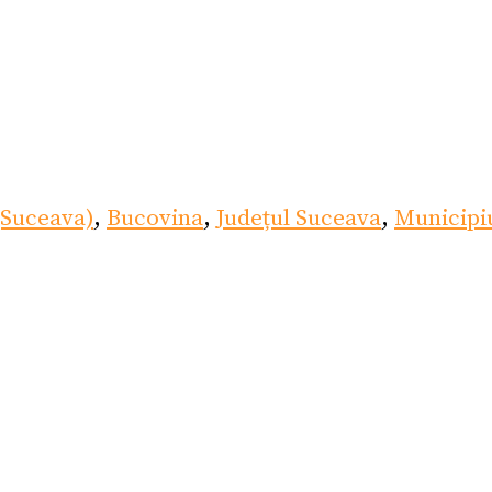
(Suceava)
,
Bucovina
,
Județul Suceava
,
Municipi