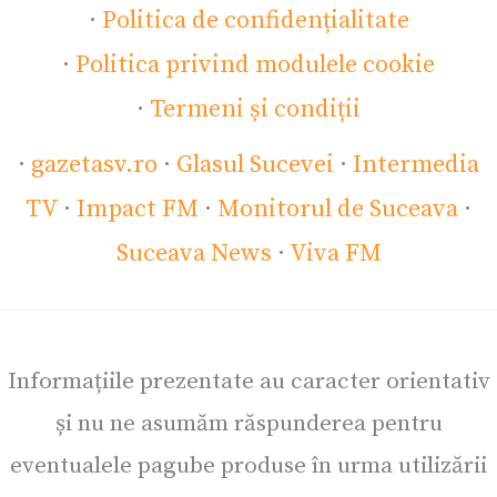
·
Politica de confidențialitate
·
Politica privind modulele cookie
·
Termeni și condiții
·
gazetasv.ro
·
Glasul Sucevei
·
Intermedia
TV
·
Impact FM
·
Monitorul de Suceava
·
Suceava News
·
Viva FM
Informațiile prezentate au caracter orientativ
și nu ne asumăm răspunderea pentru
eventualele pagube produse în urma utilizării