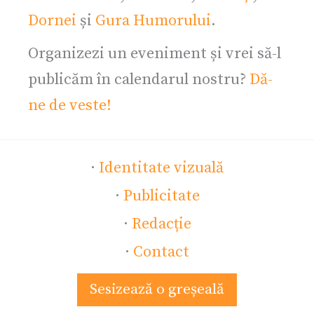
Dornei
și
Gura Humorului
.
Organizezi un eveniment și vrei să-l
publicăm în calendarul nostru?
Dă-
ne de veste!
·
Identitate vizuală
·
Publicitate
·
Redacție
·
Contact
Sesizează o greșeală