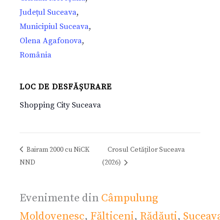
Județul Suceava
,
Municipiul Suceava
,
Olena Agafonova
,
România
LOC DE DESFĂȘURARE
Shopping City Suceava
Bairam 2000 cu NiCK
Crosul Cetăților Suceava
NND
(2026)
Evenimente din
Câmpulung
Moldovenesc
,
Fălticeni
,
Rădăuți
,
Suceav