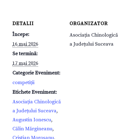
DETALII
ORGANIZATOR
Începe:
Asociația Chinologică
16 mai 2026
a Județului Suceava
Se termină:
17 mai 2026
Categorie Eveniment:
competiții
Etichete Eveniment:
Asociația Chinologică
a Județului Suceava
,
Augustin Ionescu
,
Călin Mărgineanu
,
Cristian Moroșanu
,