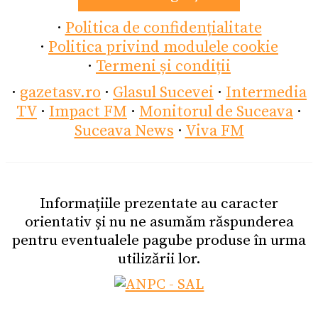
·
Politica de confidențialitate
·
Politica privind modulele cookie
·
Termeni și condiții
·
gazetasv.ro
·
Glasul Sucevei
·
Intermedia
TV
·
Impact FM
·
Monitorul de Suceava
·
Suceava News
·
Viva FM
Informațiile prezentate au caracter
orientativ și nu ne asumăm răspunderea
pentru eventualele pagube produse în urma
utilizării lor.