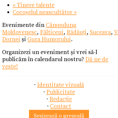
«
Tinere talente
Cocoșelul neascultător
»
Evenimente din
Câmpulung
Moldovenesc
,
Fălticeni
,
Rădăuți
,
Suceava
,
V
Dornei
și
Gura Humorului
.
Organizezi un eveniment și vrei să-l
publicăm în calendarul nostru?
Dă-ne de
veste!
·
Identitate vizuală
·
Publicitate
·
Redacție
·
Contact
Sesizează o greșeală