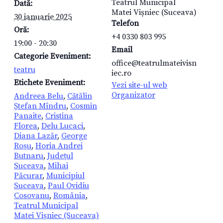
Teatrul Municipal
Dată:
Matei Vișniec (Suceava)
30 ianuarie 2025
Telefon
Oră:
+4 0330 803 995
19:00 - 20:30
Email
Categorie Eveniment:
office@teatrulmateivisn
teatru
iec.ro
Etichete Eveniment:
Vezi site-ul web
Organizator
Andreea Belu
,
Cătălin
Ștefan Mîndru
,
Cosmin
Panaite
,
Cristina
Florea
,
Delu Lucaci
,
Diana Lazăr
,
George
Roșu
,
Horia Andrei
Butnaru
,
Județul
Suceava
,
Mihai
Păcurar
,
Municipiul
Suceava
,
Paul Ovidiu
Cosovanu
,
România
,
Teatrul Municipal
Matei Vișniec (Suceava)