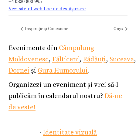
+4 0330 803 995
Vezi site-ul web Loc de desfășurare
Inspirație și Conexiune
Onyx
Evenimente din
Câmpulung
Moldovenesc
,
Fălticeni
,
Rădăuți
,
Suceava
Dornei
și
Gura Humorului
.
Organizezi un eveniment și vrei să-l
publicăm în calendarul nostru?
Dă-ne
de veste!
·
Identitate vizuală