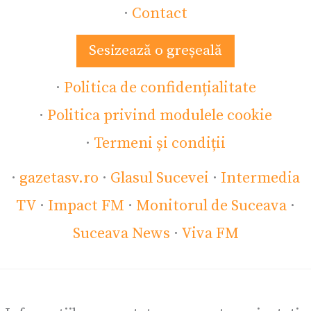
·
Contact
Sesizează o greșeală
·
Politica de confidențialitate
·
Politica privind modulele cookie
·
Termeni și condiții
·
gazetasv.ro
·
Glasul Sucevei
·
Intermedia
TV
·
Impact FM
·
Monitorul de Suceava
·
Suceava News
·
Viva FM