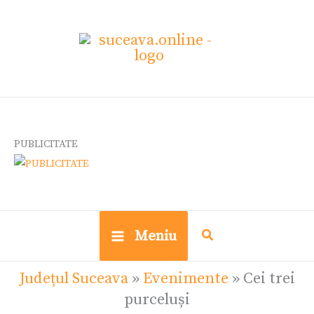
Skip
to
content
PUBLICITATE
Meniu
Județul Suceava
»
Evenimente
»
Cei trei
purceluși