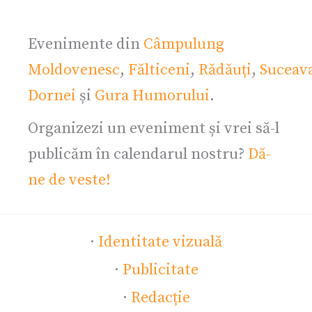
Evenimente din
Câmpulung
Moldovenesc
,
Fălticeni
,
Rădăuți
,
Suceav
Dornei
și
Gura Humorului
.
Organizezi un eveniment și vrei să-l
publicăm în calendarul nostru?
Dă-
ne de veste!
·
Identitate vizuală
·
Publicitate
·
Redacție