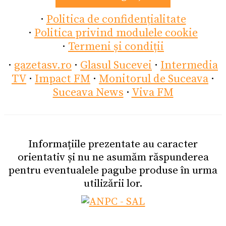
·
Politica de confidențialitate
·
Politica privind modulele cookie
·
Termeni și condiții
·
gazetasv.ro
·
Glasul Sucevei
·
Intermedia
TV
·
Impact FM
·
Monitorul de Suceava
·
Suceava News
·
Viva FM
Informațiile prezentate au caracter
orientativ și nu ne asumăm răspunderea
pentru eventualele pagube produse în urma
utilizării lor.