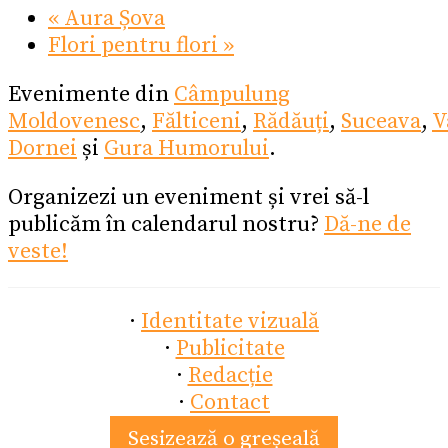
«
Aura Șova
Flori pentru flori
»
Evenimente din
Câmpulung
Moldovenesc
,
Fălticeni
,
Rădăuți
,
Suceava
,
V
Dornei
și
Gura Humorului
.
Organizezi un eveniment și vrei să-l
publicăm în calendarul nostru?
Dă-ne de
veste!
·
Identitate vizuală
·
Publicitate
·
Redacție
·
Contact
Sesizează o greșeală