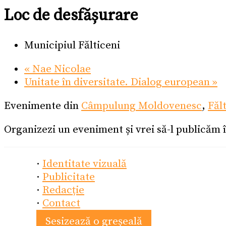
Loc de desfășurare
Municipiul Fălticeni
«
Nae Nicolae
Unitate în diversitate. Dialog european
»
Evenimente din
Câmpulung Moldovenesc
,
Făl
Organizezi un eveniment și vrei să-l publicăm 
·
Identitate vizuală
·
Publicitate
·
Redacție
·
Contact
Sesizează o greșeală