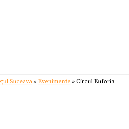
ețul Suceava
»
Evenimente
»
Circul Euforia