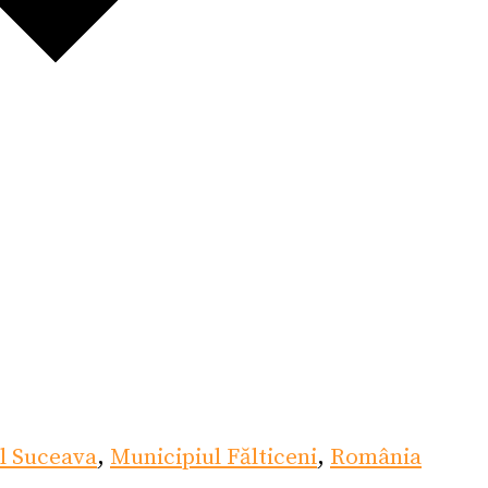
l Suceava
,
Municipiul Fălticeni
,
România