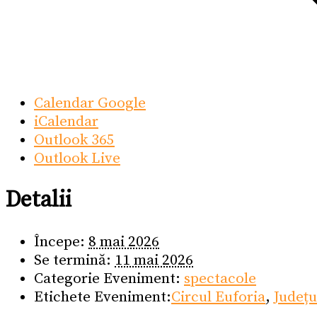
Calendar Google
iCalendar
Outlook 365
Outlook Live
Detalii
Începe:
8 mai 2026
Se termină:
11 mai 2026
Categorie Eveniment:
spectacole
Etichete Eveniment:
Circul Euforia
,
Județu