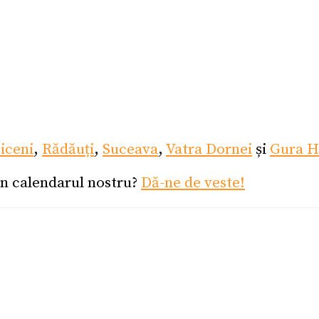
ticeni
,
Rădăuți
,
Suceava
,
Vatra Dornei
și
Gura H
în calendarul nostru?
Dă-ne de veste!