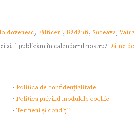
oldovenesc
,
Fălticeni
,
Rădăuți
,
Suceava
,
Vatra
ei să-l publicăm în calendarul nostru?
Dă-ne de 
·
Politica de confidențialitate
·
Politica privind modulele cookie
·
Termeni și condiții