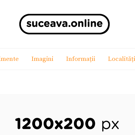
imente
Imagini
Informații
Localităț