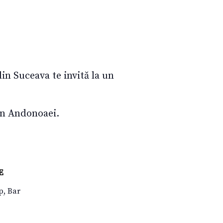
in Suceava te invită la un
ian Andonoaei.
E
p, Bar