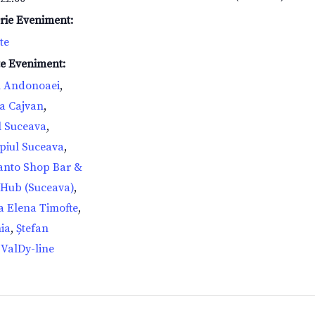
rie Eveniment:
te
te Eveniment:
n Andonoaei
,
a Cajvan
,
l Suceava
,
piul Suceava
,
anto Shop Bar &
 Hub (Suceava)
,
ia Elena Timofte
,
ia
,
Ștefan
,
ValDy-line