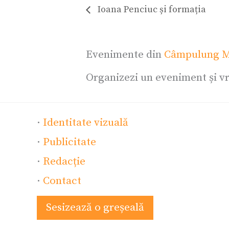
Ioana Penciuc și formația
Evenimente din
Câmpulung M
Organizezi un eveniment și vr
·
Identitate vizuală
·
Publicitate
·
Redacție
·
Contact
Sesizează o greșeală