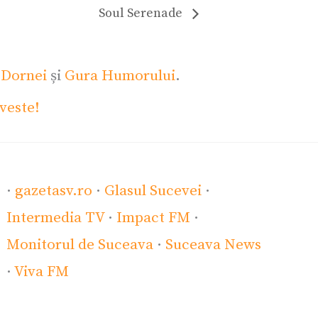
Soul Serenade
 Dornei
și
Gura Humorului
.
veste!
·
gazetasv.ro
·
Glasul Sucevei
·
Intermedia TV
·
Impact FM
·
Monitorul de Suceava
·
Suceava News
·
Viva FM