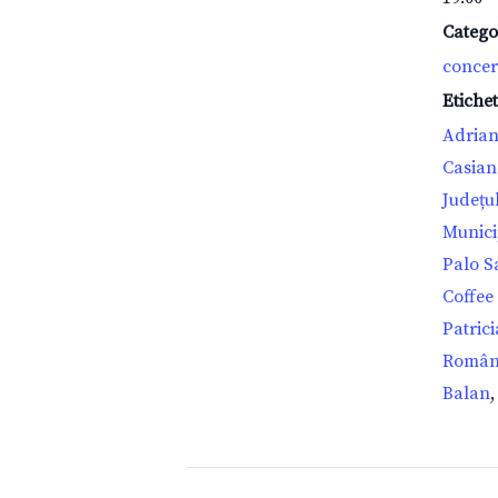
Catego
concer
Etiche
Adria
Casian
Județu
Munici
Palo S
Coffee
Patric
Român
Balan