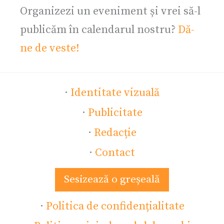
Organizezi un eveniment și vrei să-l
publicăm în calendarul nostru?
Dă-
ne de veste!
·
Identitate vizuală
·
Publicitate
·
Redacție
·
Contact
Sesizează o greșeală
·
Politica de confidențialitate