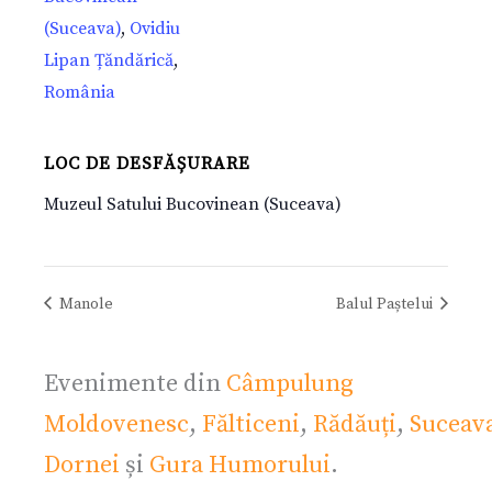
(Suceava)
,
Ovidiu
Lipan Țăndărică
,
România
LOC DE DESFĂȘURARE
Muzeul Satului Bucovinean (Suceava)
Manole
Balul Paștelui
Evenimente din
Câmpulung
Moldovenesc
,
Fălticeni
,
Rădăuți
,
Suceav
Dornei
și
Gura Humorului
.