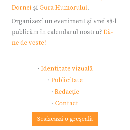
Dornei
și
Gura Humorului
.
Organizezi un eveniment și vrei să-l
publicăm în calendarul nostru?
Dă-
ne de veste!
·
Identitate vizuală
·
Publicitate
·
Redacție
·
Contact
Sesizează o greșeală