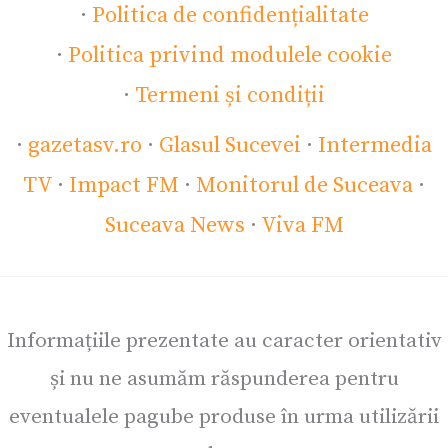
·
Politica de confidențialitate
·
Politica privind modulele cookie
·
Termeni și condiții
·
gazetasv.ro
·
Glasul Sucevei
·
Intermedia
TV
·
Impact FM
·
Monitorul de Suceava
·
Suceava News
·
Viva FM
Informațiile prezentate au caracter orientativ
și nu ne asumăm răspunderea pentru
eventualele pagube produse în urma utilizării