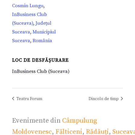
Cosmin Lungu
,
InBusiness Club
(Suceava)
,
Județul
Suceava
,
Municipiul
Suceava
,
România
LOC DE DESFĂȘURARE
InBusiness Club (Suceava)
Teatru Forum
Dincolo de timp
Evenimente din
Câmpulung
Moldovenesc
,
Fălticeni
,
Rădăuți
,
Suceav