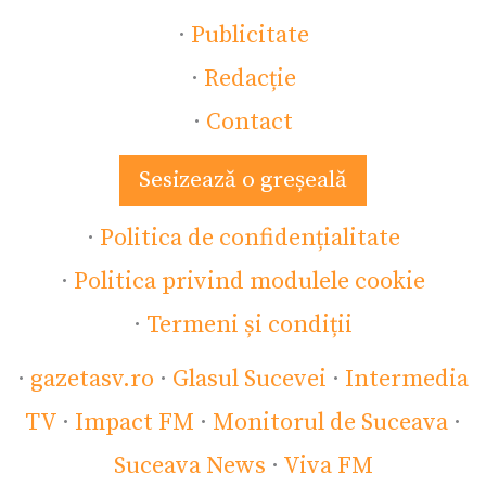
·
Publicitate
·
Redacție
·
Contact
Sesizează o greșeală
·
Politica de confidențialitate
·
Politica privind modulele cookie
·
Termeni și condiții
·
gazetasv.ro
·
Glasul Sucevei
·
Intermedia
TV
·
Impact FM
·
Monitorul de Suceava
·
Suceava News
·
Viva FM