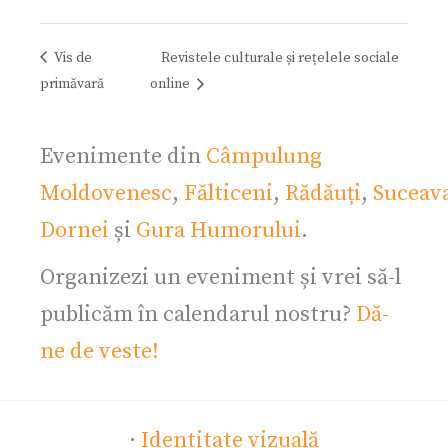
Vis de
Revistele culturale și rețelele sociale
primăvară
online
Evenimente din
Câmpulung
Moldovenesc
,
Fălticeni
,
Rădăuți
,
Suceav
Dornei
și
Gura Humorului
.
Organizezi un eveniment și vrei să-l
publicăm în calendarul nostru?
Dă-
ne de veste!
·
Identitate vizuală