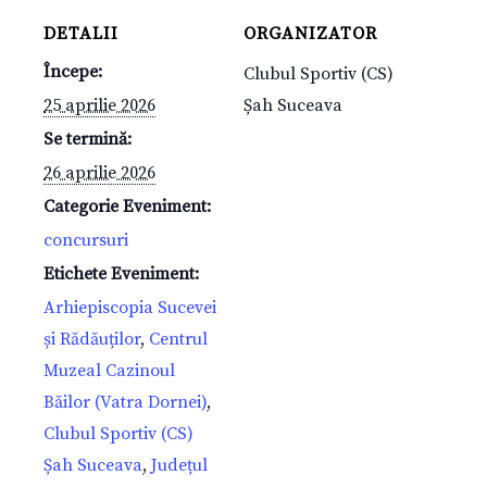
DETALII
ORGANIZATOR
Începe:
Clubul Sportiv (CS)
25 aprilie 2026
Șah Suceava
Se termină:
26 aprilie 2026
Categorie Eveniment:
concursuri
Etichete Eveniment:
Arhiepiscopia Sucevei
și Rădăuților
,
Centrul
Muzeal Cazinoul
Băilor (Vatra Dornei)
,
Clubul Sportiv (CS)
Șah Suceava
,
Județul