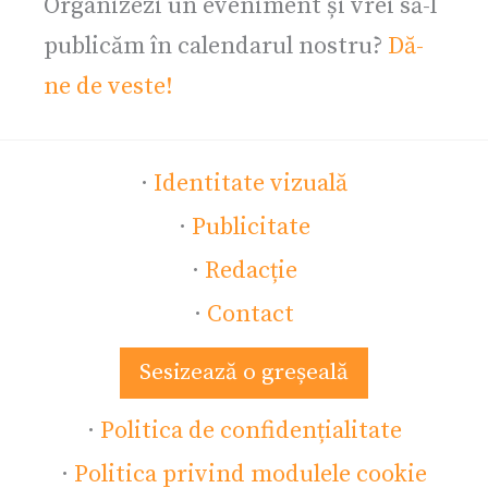
Organizezi un eveniment și vrei să-l
publicăm în calendarul nostru?
Dă-
ne de veste!
·
Identitate vizuală
·
Publicitate
·
Redacție
·
Contact
Sesizează o greșeală
·
Politica de confidențialitate
·
Politica privind modulele cookie