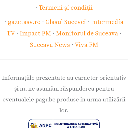
·
Termeni și condiții
·
gazetasv.ro
·
Glasul Sucevei
·
Intermedia
TV
·
Impact FM
·
Monitorul de Suceava
·
Suceava News
·
Viva FM
Informațiile prezentate au caracter orientativ
și nu ne asumăm răspunderea pentru
eventualele pagube produse în urma utilizării
lor.