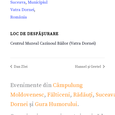
Suceava
,
Municipiul
Vatra Dornei
,
România
LOC DE DESFĂȘURARE
Centrul Muzeal Cazinoul Băilor (Vatra Dornei)
Dan Zlei
Hansel și Gretel
Evenimente din
Câmpulung
Moldovenesc
,
Fălticeni
,
Rădăuți
,
Suceav
Dornei
și
Gura Humorului
.