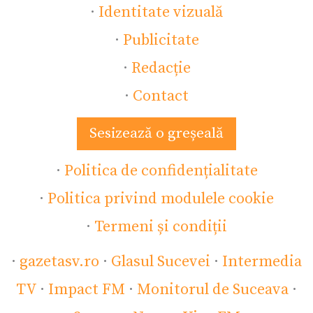
·
Identitate vizuală
·
Publicitate
·
Redacție
·
Contact
Sesizează o greșeală
·
Politica de confidențialitate
·
Politica privind modulele cookie
·
Termeni și condiții
·
gazetasv.ro
·
Glasul Sucevei
·
Intermedia
TV
·
Impact FM
·
Monitorul de Suceava
·