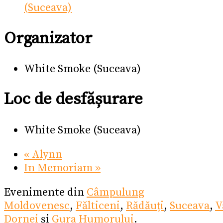
(Suceava)
Organizator
White Smoke (Suceava)
Loc de desfășurare
White Smoke (Suceava)
«
Alynn
In Memoriam
»
Evenimente din
Câmpulung
Moldovenesc
,
Fălticeni
,
Rădăuți
,
Suceava
,
V
Dornei
și
Gura Humorului
.