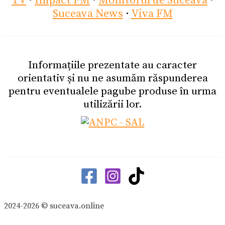
TV
·
Impact FM
·
Monitorul de Suceava
·
Suceava News
·
Viva FM
Informațiile prezentate au caracter
orientativ și nu ne asumăm răspunderea
pentru eventualele pagube produse în urma
utilizării lor.
2024-2026 © suceava.online