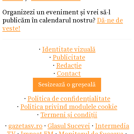
Organizezi un eveniment și vrei să-l
publicăm în calendarul nostru?
Dă-ne de
veste!
·
Identitate vizuală
·
Publicitate
·
Redacție
·
Contact
Sesizează o greșeală
·
Politica de confidențialitate
·
Politica privind modulele cookie
·
Termeni și condiții
·
gazetasv.ro
·
Glasul Sucevei
·
Intermedia