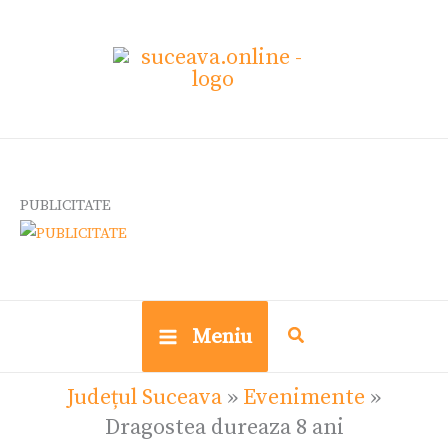
Skip
Ce
to
cauți?
content
PUBLICITATE
Meniu
Județul Suceava
»
Evenimente
»
Dragostea dureaza 8 ani