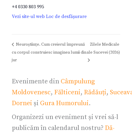
+4 0330 803 995
Vezi site-ul web Loc de desfășurare
Neuroștiințe. Cum creierul împreună
Zilele Medicale
cu corpul construiesc imaginea lumii din
ale Sucevei (2026)
jur
Evenimente din
Câmpulung
Moldovenesc
,
Fălticeni
,
Rădăuți
,
Suceav
Dornei
și
Gura Humorului
.
Organizezi un eveniment și vrei să-l
publicăm în calendarul nostru?
Dă-