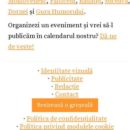
Moldovenesc
,
Fălticeni
,
Rădăuți
,
Suceava
Dornei
și
Gura Humorului
.
Organizezi un eveniment și vrei să-l
publicăm în calendarul nostru?
Dă-ne
de veste!
·
Identitate vizuală
·
Publicitate
·
Redacție
·
Contact
Sesizează o greșeală
·
Politica de confidențialitate
·
Politica privind modulele cookie