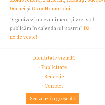
Moldovenesc
,
Fălticeni
,
Rădăuți
,
Suceav
Dornei
și
Gura Humorului
.
Organizezi un eveniment și vrei să-l
publicăm în calendarul nostru?
Dă-
ne de veste!
·
Identitate vizuală
·
Publicitate
·
Redacție
·
Contact
Sesizează o greșeală