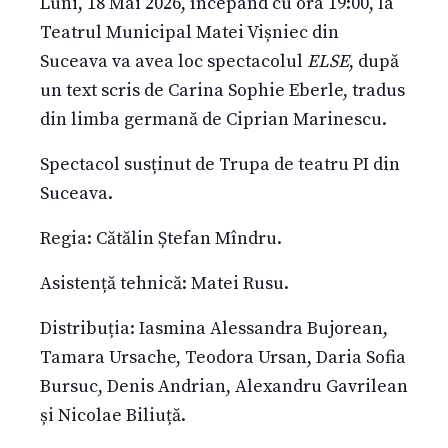
Luni, 18 Mai 2026, începând cu ora 19:00, la
Teatrul Municipal Matei Vișniec din
Suceava va avea loc spectacolul
ELSE
, după
un text scris de Carina Sophie Eberle, tradus
din limba germană de Ciprian Marinescu.
Spectacol susținut de Trupa de teatru PI din
Suceava.
Regia: Cătălin Ștefan Mîndru.
Asistență tehnică: Matei Rusu.
Distribuția: Iasmina Alessandra Bujorean,
Tamara Ursache, Teodora Ursan, Daria Sofia
Bursuc, Denis Andrian, Alexandru Gavrilean
și Nicolae Biliuță.