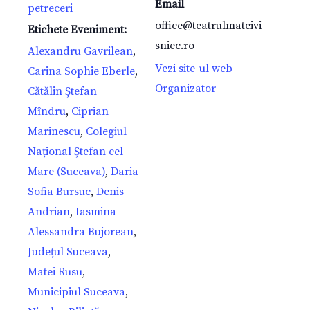
Email
petreceri
office@teatrulmateivi
Etichete Eveniment:
sniec.ro
Alexandru Gavrilean
,
Vezi site-ul web
Carina Sophie Eberle
,
Organizator
Cătălin Ștefan
Mîndru
,
Ciprian
Marinescu
,
Colegiul
Național Ștefan cel
Mare (Suceava)
,
Daria
Sofia Bursuc
,
Denis
Andrian
,
Iasmina
Alessandra Bujorean
,
Județul Suceava
,
Matei Rusu
,
Municipiul Suceava
,