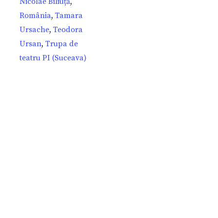
Nicolae Biliuță
,
România
,
Tamara
Ursache
,
Teodora
Ursan
,
Trupa de
teatru PI (Suceava)