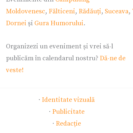
Moldovenesc
,
Fălticeni
,
Rădăuți
,
Suceava
,
Dornei
și
Gura Humorului
.
Organizezi un eveniment și vrei să-l
publicăm în calendarul nostru?
Dă-ne de
veste!
·
Identitate vizuală
·
Publicitate
·
Redacție