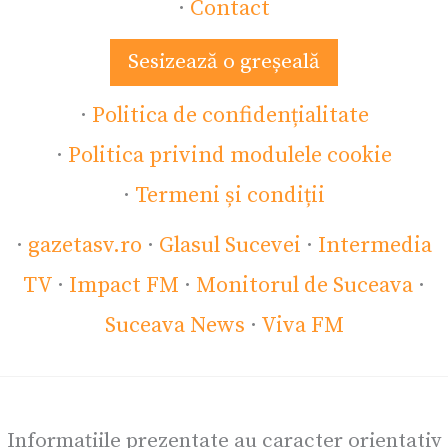
·
Contact
Sesizează o greșeală
·
Politica de confidențialitate
·
Politica privind modulele cookie
·
Termeni și condiții
·
gazetasv.ro
·
Glasul Sucevei
·
Intermedia
TV
·
Impact FM
·
Monitorul de Suceava
·
Suceava News
·
Viva FM
Informațiile prezentate au caracter orientativ