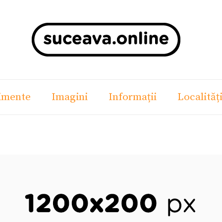
imente
Imagini
Informații
Localităț