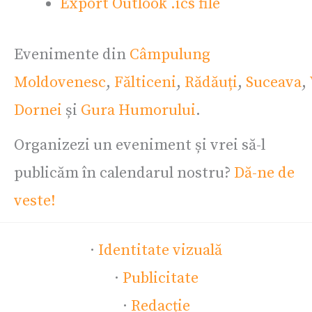
Export Outlook .ics file
Evenimente din
Câmpulung
Moldovenesc
,
Fălticeni
,
Rădăuți
,
Suceava
,
Dornei
și
Gura Humorului
.
Organizezi un eveniment și vrei să-l
publicăm în calendarul nostru?
Dă-ne de
veste!
·
Identitate vizuală
·
Publicitate
·
Redacție