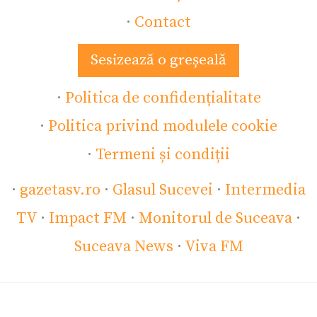
·
Contact
Sesizează o greșeală
·
Politica de confidențialitate
·
Politica privind modulele cookie
·
Termeni și condiții
·
gazetasv.ro
·
Glasul Sucevei
·
Intermedia
TV
·
Impact FM
·
Monitorul de Suceava
·
Suceava News
·
Viva FM