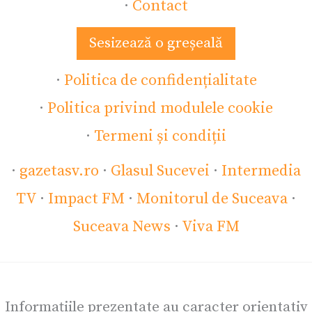
·
Contact
Sesizează o greșeală
·
Politica de confidențialitate
·
Politica privind modulele cookie
·
Termeni și condiții
·
gazetasv.ro
·
Glasul Sucevei
·
Intermedia
TV
·
Impact FM
·
Monitorul de Suceava
·
Suceava News
·
Viva FM
Informațiile prezentate au caracter orientativ