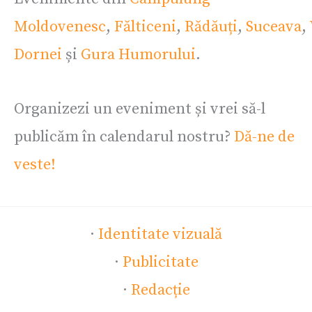
Moldovenesc
,
Fălticeni
,
Rădăuți
,
Suceava
,
Dornei
și
Gura Humorului
.
Organizezi un eveniment și vrei să-l
publicăm în calendarul nostru?
Dă-ne de
veste!
·
Identitate vizuală
·
Publicitate
·
Redacție