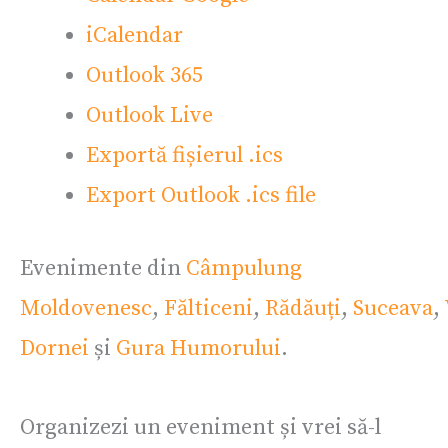
iCalendar
Outlook 365
Outlook Live
Exportă fișierul .ics
Export Outlook .ics file
Evenimente din
Câmpulung
Moldovenesc
,
Fălticeni
,
Rădăuți
,
Suceava
,
Dornei
și
Gura Humorului
.
Organizezi un eveniment și vrei să-l