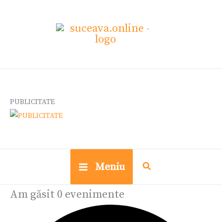
Skip
Evenimente
Ce
to
cauți?
content
PUBLICITATE
Meniu
Am găsit 0 evenimente