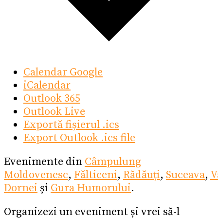
Calendar Google
iCalendar
Outlook 365
Outlook Live
Exportă fișierul .ics
Export Outlook .ics file
Evenimente din
Câmpulung
Moldovenesc
,
Fălticeni
,
Rădăuți
,
Suceava
,
V
Dornei
și
Gura Humorului
.
Organizezi un eveniment și vrei să-l