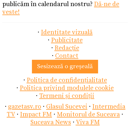
publicăm în calendarul nostru?
Dă-ne de
veste!
·
Identitate vizuală
·
Publicitate
·
Redacție
·
Contact
Sesizează o greșeală
·
Politica de confidențialitate
·
Politica privind modulele cookie
·
Termeni și condiții
·
gazetasv.ro
·
Glasul Sucevei
·
Intermedia
TV
·
Impact FM
·
Monitorul de Suceava
·
Suceava News
·
Viva FM