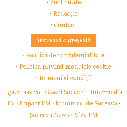
·
Publicitate
·
Redacție
·
Contact
Sesizează o greșeală
·
Politica de confidențialitate
·
Politica privind modulele cookie
·
Termeni și condiții
·
gazetasv.ro
·
Glasul Sucevei
·
Intermedia
TV
·
Impact FM
·
Monitorul de Suceava
·
Suceava News
·
Viva FM