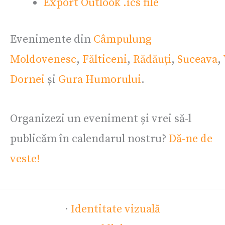
Export Outlook .ics file
Evenimente din
Câmpulung
Moldovenesc
,
Fălticeni
,
Rădăuți
,
Suceava
,
Dornei
și
Gura Humorului
.
Organizezi un eveniment și vrei să-l
publicăm în calendarul nostru?
Dă-ne de
veste!
·
Identitate vizuală