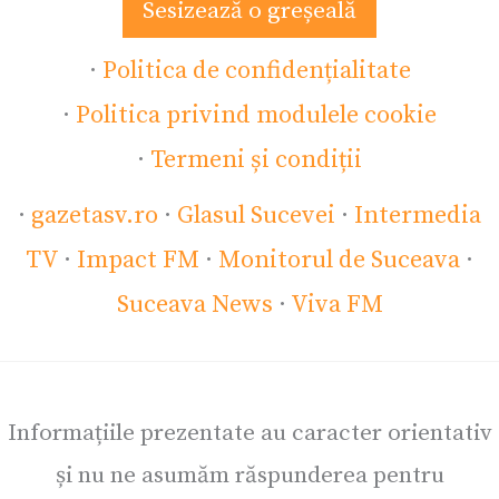
Sesizează o greșeală
·
Politica de confidențialitate
·
Politica privind modulele cookie
·
Termeni și condiții
·
gazetasv.ro
·
Glasul Sucevei
·
Intermedia
TV
·
Impact FM
·
Monitorul de Suceava
·
Suceava News
·
Viva FM
Informațiile prezentate au caracter orientativ
și nu ne asumăm răspunderea pentru