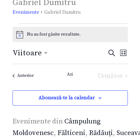
Gabriel Dumitru
Evenimente
Evenimente
Gabriel Dumitru
Nu au fost găsite rezultate.
Notificare
Viitoare
Caută
Navigare
Navi
Listă
Selectează
în
în
Azi
Următor
Evenimente
data.
Anterior
vizualizări
vizua
Evenimen
și
Even
Abonează-te la calendar
căutare
Evenimen
Evenimente din
Câmpulung
Moldovenesc
,
Fălticeni
,
Rădăuți
,
Suceav