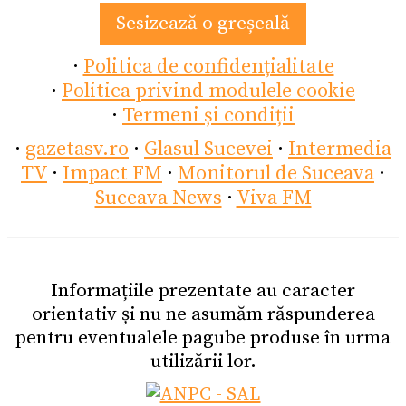
Sesizează o greșeală
·
Politica de confidențialitate
·
Politica privind modulele cookie
·
Termeni și condiții
·
gazetasv.ro
·
Glasul Sucevei
·
Intermedia
TV
·
Impact FM
·
Monitorul de Suceava
·
Suceava News
·
Viva FM
Informațiile prezentate au caracter
orientativ și nu ne asumăm răspunderea
pentru eventualele pagube produse în urma
utilizării lor.