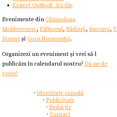
Export Outlook .ics file
Evenimente din
Câmpulung
Moldovenesc
,
Fălticeni
,
Rădăuți
,
Suceava
,
V
Dornei
și
Gura Humorului
.
Organizezi un eveniment și vrei să-l
publicăm în calendarul nostru?
Dă-ne de
veste!
·
Identitate vizuală
·
Publicitate
·
Redacție
·
Contact