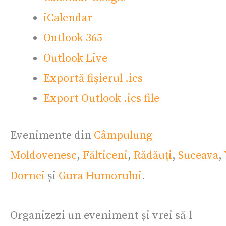
iCalendar
Outlook 365
Outlook Live
Exportă fișierul .ics
Export Outlook .ics file
Evenimente din
Câmpulung
Moldovenesc
,
Fălticeni
,
Rădăuți
,
Suceava
,
Dornei
și
Gura Humorului
.
Organizezi un eveniment și vrei să-l