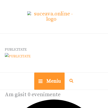
Skip
Evenimente
Ce
to
cauți?
content
PUBLICITATE
Meniu
Am găsit 0 evenimente